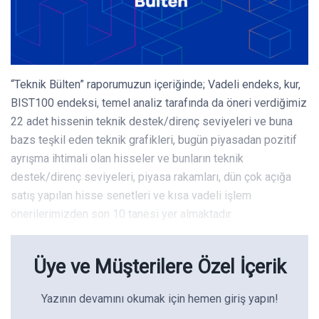
“Teknik Bülten” raporumuzun içeriğinde; Vadeli endeks, kur,
BIST100 endeksi, temel analiz tarafında da öneri verdiğimiz
22 adet hissenin teknik destek/direnç seviyeleri ve buna
bazs teşkil eden teknik grafikleri, bugün piyasadan pozitif
ayrışma ihtimali olan hisseler ve bunların teknik
destek/direnç seviyeleri, piyasa rakamları, dün çok açığa
satış yapılan hisse senetleri ve kısa vadeli işlem
önerilerimizden son 10 tanesi yer almaktadır.
Üye ve Müşterilere Özel İçerik
Yazının devamını okumak için hemen giriş yapın!