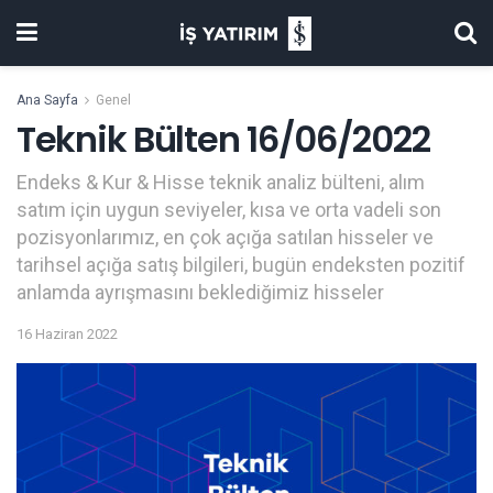
Ana Sayfa
Genel
Teknik Bülten 16/06/2022
Endeks & Kur & Hisse teknik analiz bülteni, alım
satım için uygun seviyeler, kısa ve orta vadeli son
pozisyonlarımız, en çok açığa satılan hisseler ve
tarihsel açığa satış bilgileri, bugün endeksten pozitif
anlamda ayrışmasını beklediğimiz hisseler
16 Haziran 2022