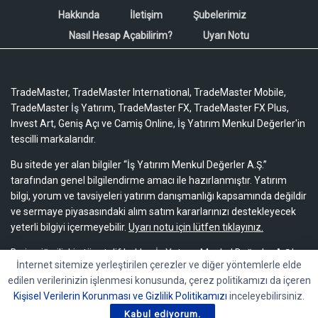
Hakkında
İletişim
Şubelerimiz
Nasıl Hesap Açabilirim?
Uyarı Notu
TradeMaster, TradeMaster International, TradeMaster Mobile,
TradeMaster İş Yatırım, TradeMaster FX, TradeMaster FX Plus,
Invest Art, Geniş Açı ve Camiş Online, İş Yatırım Menkul Değerler'in
tescilli markalarıdır.
Bu sitede yer alan bilgiler “İş Yatırım Menkul Değerler A.Ş.”
tarafından genel bilgilendirme amacı ile hazırlanmıştır. Yatırım
bilgi, yorum ve tavsiyeleri yatırım danışmanlığı kapsamında değildir
ve sermaye piyasasındaki alım satım kararlarınızı destekleyecek
yeterli bilgiyi içermeyebilir.
Uyarı notu için lütfen tıklayınız.
Bu içeriğe ilişkin tüm telif hakları İş Yatırım Menkul Değerler A.Ş.’ye
İnternet sitemize yerleştirilen çerezler ve diğer yöntemlerle elde
aittir. Bu içerik, açık iznimiz olmaksızın başkaları tarafından
edilen verilerinizin işlenmesi konusunda, çerez politikamızı da içeren
herhangi bir amaçla, kısmen veya tamamen çoğaltılamaz,
Kişisel Verilerin Korunması ve Gizlilik Politikamızı
inceleyebilirsiniz.
dağıtılamaz, yayımlanamaz veya değiştirilemez.
Kabul ediyorum.