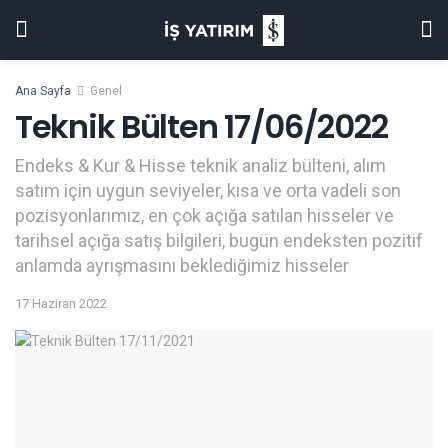
Ana Sayfa
Genel
Teknik Bülten 17/06/2022
Endeks & Kur & Hisse teknik analiz bülteni, alım
satım için uygun seviyeler, kısa ve orta vadeli son
pozisyonlarımız, en çok açığa satılan hisseler ve
tarihsel açığa satış bilgileri, bugün endeksten pozitif
anlamda ayrışmasını beklediğimiz hisseler
17 Haziran 2022