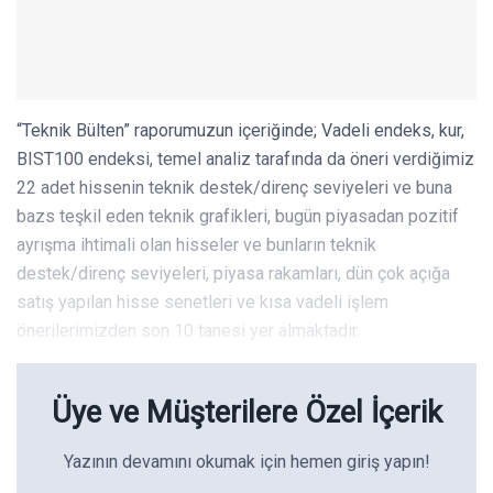
“Teknik Bülten” raporumuzun içeriğinde; Vadeli endeks, kur,
BIST100 endeksi, temel analiz tarafında da öneri verdiğimiz
22 adet hissenin teknik destek/direnç seviyeleri ve buna
bazs teşkil eden teknik grafikleri, bugün piyasadan pozitif
ayrışma ihtimali olan hisseler ve bunların teknik
destek/direnç seviyeleri, piyasa rakamları, dün çok açığa
satış yapılan hisse senetleri ve kısa vadeli işlem
önerilerimizden son 10 tanesi yer almaktadır.
Üye ve Müşterilere Özel İçerik
Yazının devamını okumak için hemen giriş yapın!