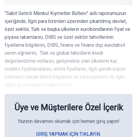
“Sabit Getirili Menkul Kıymetler Bülteni” adlı raporumuzun
içeriğinde; İlgili para birimleri üzerinden çıkartılmış devlet,
özel sektör, Türk ve başka ülkelerin eurobondlarının fiyat ve
piyasa rakamlarını, DIBS ve özel sektör tahvillerinin
fiyatlama bilgilerini, DIBS, finans ve finans dışı eurotahvil
verim eğrilerini, Türk ve global tahvillerin kredi
değerlendirme notlarını, gelişmekte olan ülkelerin kur,
endeks fiyatlamalarını, emtia fiyatlarını, ilgili günde kupon
ödemesi olacak tahvil bilgilerini ve para piyasası ile ilgili
diğer göstergeleri bulabilirsiniz.
Üye ve Müşterilere Özel İçerik
Yazının devamını okumak için hemen giriş yapın!
GIRIŞ YAPMAK IÇIN TIKLAYIN.