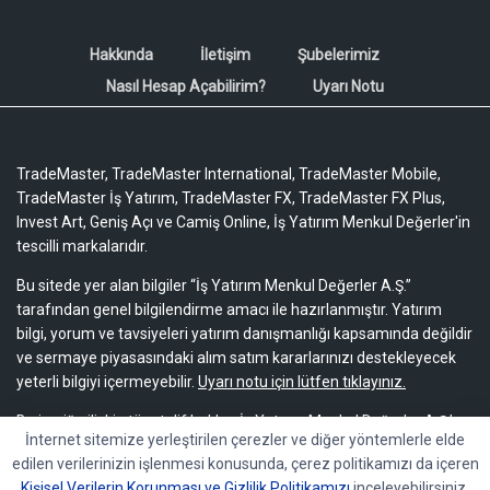
Hakkında
İletişim
Şubelerimiz
Nasıl Hesap Açabilirim?
Uyarı Notu
TradeMaster, TradeMaster International, TradeMaster Mobile,
TradeMaster İş Yatırım, TradeMaster FX, TradeMaster FX Plus,
Invest Art, Geniş Açı ve Camiş Online, İş Yatırım Menkul Değerler'in
tescilli markalarıdır.
Bu sitede yer alan bilgiler “İş Yatırım Menkul Değerler A.Ş.”
tarafından genel bilgilendirme amacı ile hazırlanmıştır. Yatırım
bilgi, yorum ve tavsiyeleri yatırım danışmanlığı kapsamında değildir
ve sermaye piyasasındaki alım satım kararlarınızı destekleyecek
yeterli bilgiyi içermeyebilir.
Uyarı notu için lütfen tıklayınız.
Bu içeriğe ilişkin tüm telif hakları İş Yatırım Menkul Değerler A.Ş.’ye
İnternet sitemize yerleştirilen çerezler ve diğer yöntemlerle elde
aittir. Bu içerik, açık iznimiz olmaksızın başkaları tarafından
edilen verilerinizin işlenmesi konusunda, çerez politikamızı da içeren
herhangi bir amaçla, kısmen veya tamamen çoğaltılamaz,
Kişisel Verilerin Korunması ve Gizlilik Politikamızı
inceleyebilirsiniz.