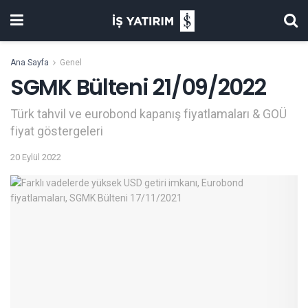
Ana Sayfa
Genel
SGMK Bülteni 21/09/2022
Türk tahvil ve eurobond kapanış fiyatlamaları & GOÜ
fiyat göstergeleri
20 Eylül 2022