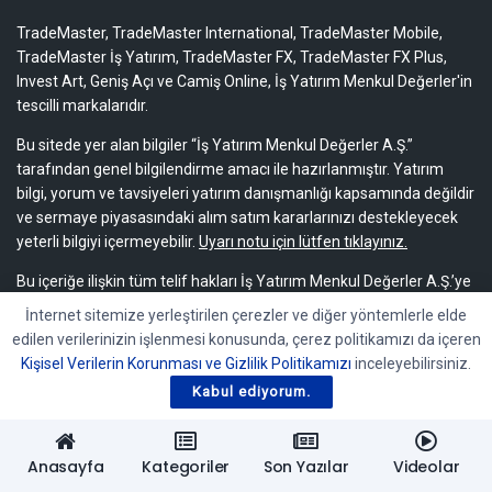
TradeMaster, TradeMaster International, TradeMaster Mobile,
TradeMaster İş Yatırım, TradeMaster FX, TradeMaster FX Plus,
Invest Art, Geniş Açı ve Camiş Online, İş Yatırım Menkul Değerler'in
tescilli markalarıdır.
Bu sitede yer alan bilgiler “İş Yatırım Menkul Değerler A.Ş.”
tarafından genel bilgilendirme amacı ile hazırlanmıştır. Yatırım
bilgi, yorum ve tavsiyeleri yatırım danışmanlığı kapsamında değildir
ve sermaye piyasasındaki alım satım kararlarınızı destekleyecek
yeterli bilgiyi içermeyebilir.
Uyarı notu için lütfen tıklayınız.
Bu içeriğe ilişkin tüm telif hakları İş Yatırım Menkul Değerler A.Ş.’ye
aittir. Bu içerik, açık iznimiz olmaksızın başkaları tarafından
İnternet sitemize yerleştirilen çerezler ve diğer yöntemlerle elde
herhangi bir amaçla, kısmen veya tamamen çoğaltılamaz,
edilen verilerinizin işlenmesi konusunda, çerez politikamızı da içeren
dağıtılamaz, yayımlanamaz veya değiştirilemez.
Kişisel Verilerin Korunması ve Gizlilik Politikamızı
inceleyebilirsiniz.
Kabul ediyorum.
Anasayfa
Kategoriler
Son Yazılar
Videolar