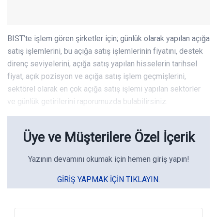
BIST’te işlem gören şirketler için; günlük olarak yapılan açığa
satış işlemlerini, bu açığa satış işlemlerinin fiyatını, destek
direnç seviyelerini, açığa satış yapılan hisselerin tarihsel
fiyat, açık pozisyon ve açığa satış işlem geçmişlerini,
sektörel olarak en çok açığa satış işlemi yapılan sektörler
ve günlük getirilerini raporumuzda bulabilirsiniz.
Üye ve Müşterilere Özel İçerik
Yazının devamını okumak için hemen giriş yapın!
GIRIŞ YAPMAK IÇIN TIKLAYIN.