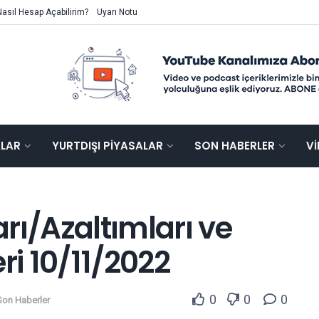
Nasıl Hesap Açabilirim?
Uyarı Notu
ALAR
YURTDIŞI PIYASALAR
SON HABERLER
V
rı/Azaltımları ve
i 10/11/2022
0
0
0
Son Haberler