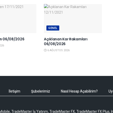
GENEL
en 06/08/2026
Açıklanan Kar Rakamları
06/08/2026
026
6 AĞUSTOS 2026
İletişim
Şubelerimiz
Nasıl Hesap Açabilirim?
Uy
obile, TradeMaster İş Yatırım, TradeMaster FX, TradeMaster FX Plus, I