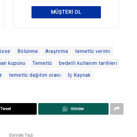
MÜŞTERI OL
isse
Bölünme
Araştırma
temettü verimi
han kuponu
Temettü
bedelli kullanım tarihleri
z
temettü dağıtım oranı
İç Kaynak
Tweet
Gönder
Sonraki Yazı