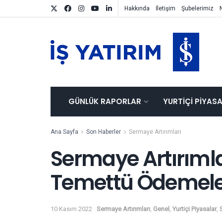
Hakkında
İletişim
Şubelerimiz
GÜNLÜK RAPORLAR
YURTIÇI PIYAS
Ana Sayfa
Son Haberler
Sermaye Artırımları
Sermaye Artırımla
Temettü Ödemeler
10 Kasım 2022
Sermaye Artırımları
,
Genel
,
Yurtiçi Piyasalar
,