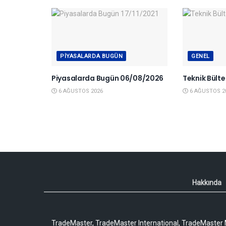
PIYASALARDA BUGÜN
GENEL
Piyasalarda Bugün 06/08/2026
Teknik Bült
6 AĞUSTOS 2026
6 AĞUSTOS 2
Hakkında
TradeMaster, TradeMaster International, TradeMaster M