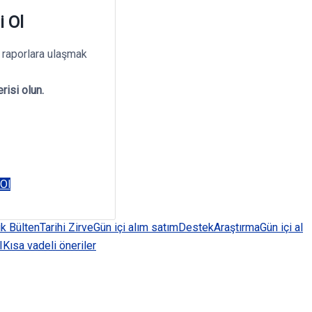
i Ol
 raporlara ulaşmak
risi olun.
 Ol
k Bülten
Tarihi Zirve
Gün içi alım satım
Destek
Araştırma
Gün içi al
I
Kısa vadeli öneriler