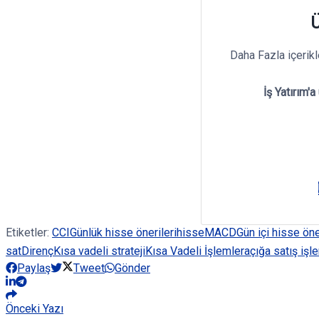
Ü
Daha Fazla içerik
İş Yatırım'a
Etiketler:
CCI
Günlük hisse önerileri
hisse
MACD
Gün içi hisse öne
sat
Direnç
Kısa vadeli strateji
Kısa Vadeli İşlemler
açığa satış işl
Paylaş
Tweet
Gönder
Önceki Yazı