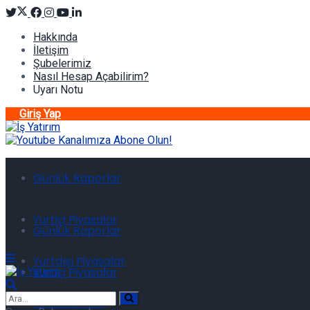
Hakkında
İletişim
Şubelerimiz
Nasıl Hesap Açabilirim?
Uyarı Notu
Giriş Yap
Günlük Raporlar
Yurtiçi Piyasalar
Günlük Raporlar
Yurtdışı Piyasalar
Yurtiçi Piyasalar
Son Haberler