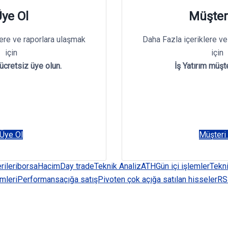
ye Ol
Müşter
lere ve raporlara ulaşmak
Daha Fazla içeriklere ve
için
için
 ücretsiz üye olun.
İş Yatırım müşte
Üye Ol
Müşteri
rileri
borsa
Hacim
Day trade
Teknik Analiz
ATH
Gün içi işlemler
Tekni
emleri
Performans
açığa satış
Pivot
en çok açığa satılan hisseler
RS