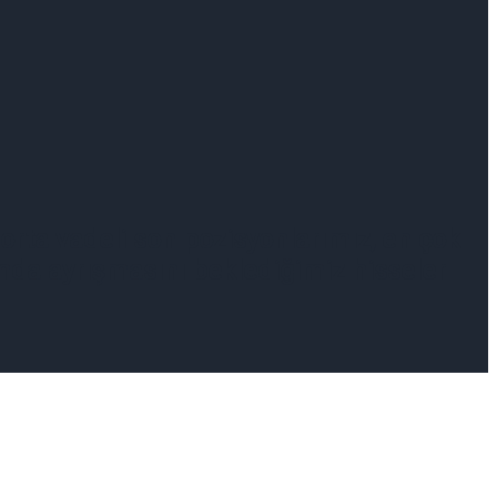
 orta vadeli son pozisyonlarımız, en çok
lamda ayrışmasını beklediğimiz hisseler