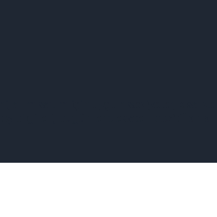
i, alım satım için uygun seviyeler, kısa ve
satış bilgileri, bugün endeksten pozitif an