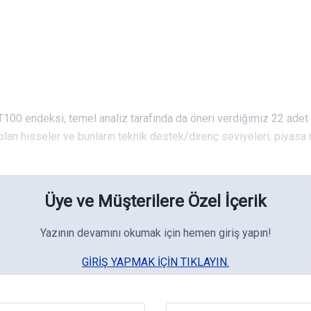
T100 endeksi, temel analiz tarafında da öneri verdiğimiz 22 adet
olan hisseler ve bunların teknik destek/direnç seviyeleri, piyasa 
Üye ve Müşterilere Özel İçerik
Yazının devamını okumak için hemen giriş yapın!
GIRIŞ YAPMAK IÇIN TIKLAYIN.