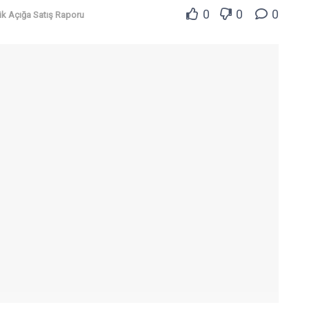
0
0
0
k Açığa Satış Raporu