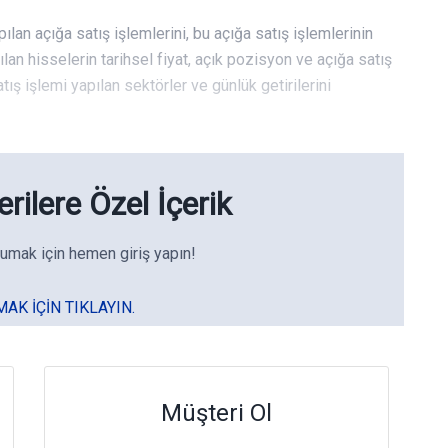
pılan açığa satış işlemlerini, bu açığa satış işlemlerinin
pılan hisselerin tarihsel fiyat, açık pozisyon ve açığa satış
ış işlemi yapılan sektörler ve günlük getirilerini
rilere Özel İçerik
umak için hemen giriş yapın!
MAK IÇIN TIKLAYIN.
Müşteri Ol