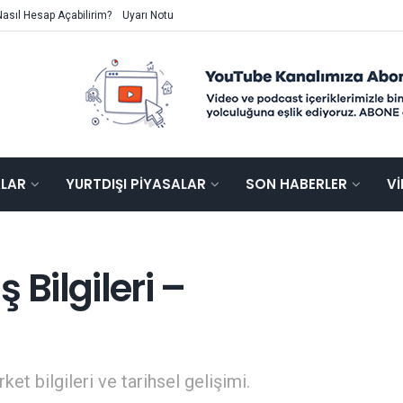
Nasıl Hesap Açabilirim?
Uyarı Notu
ALAR
YURTDIŞI PIYASALAR
SON HABERLER
V
 Bilgileri –
ket bilgileri ve tarihsel gelişimi.