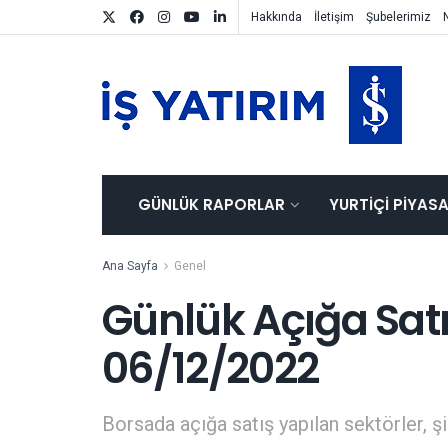
Hakkında
İletişim
Şubelerimiz
GÜNLÜK RAPORLAR
YURTIÇI PIYAS
Ana Sayfa
Genel
Günlük Açığa Satış
06/12/2022
Borsada açığa satış yapılan sektörler, şir