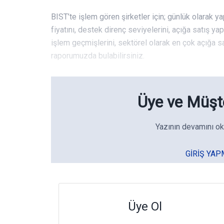
BIST’te işlem gören şirketler için; günlük olarak ya
fiyatını, destek direnç seviyelerini, açığa satış ya
işlem geçmişlerini, sektörel olarak en çok açığa sat
raporumuzda bulabilirsiniz.
Üye ve Müşte
Yazının devamını ok
GIRIŞ YAP
Üye Ol