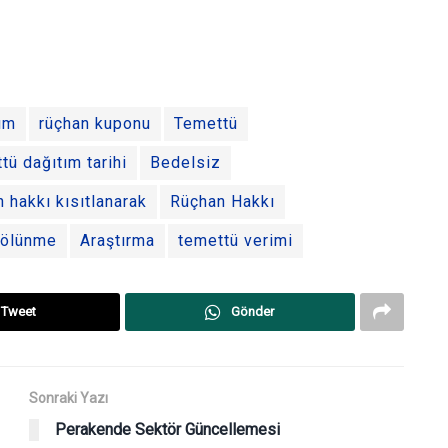
ım
rüçhan kuponu
Temettü
tü dağıtım tarihi
Bedelsiz
n hakkı kısıtlanarak
Rüçhan Hakkı
ölünme
Araştırma
temettü verimi
Tweet
Gönder
Sonraki Yazı
Perakende Sektör Güncellemesi