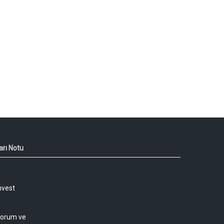
arı Notu
nvest
 yorum ve