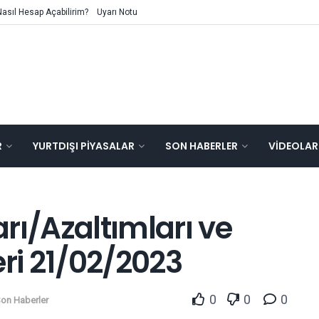
Nasıl Hesap Açabilirim?
Uyarı Notu
R
YURTDIŞI PIYASALAR
SON HABERLER
VIDEOLAR
rı/Azaltımları ve
i 21/02/2023
0
0
0
on Haberler