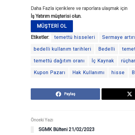
Daha Fazla içeriklere ve raporlara ulaşmak için
İş Yatırım müşterisi olun.
MÜŞTERI OL
Etiketler:
temettü hisseleri
Sermaye artır
bedelli kullanım tarihleri
Bedelli
temet
temettü dağıtım oranı
İç Kaynak
rüçha
Kupon Pazarı
Hak Kullanımı
hisse
B
Paylaş
Önceki Yazı
SGMK Bülteni 21/02/2023