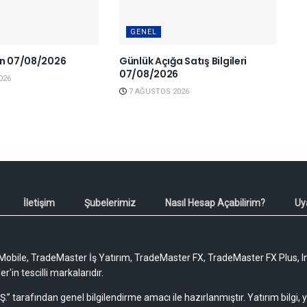
GENEL
en 07/08/2026
Günlük Açığa Satış Bilgileri
07/08/2026
026
7 AĞUSTOS 2026
İletişim
Şubelerimiz
Nasıl Hesap Açabilirim?
Uy
obile, TradeMaster İş Yatırım, TradeMaster FX, TradeMaster FX Plus, I
'in tescilli markalarıdır.
Ş.” tarafından genel bilgilendirme amacı ile hazırlanmıştır. Yatırım bilgi,