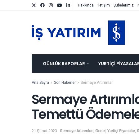
Hakkında
İletişim
Şubelerimiz
GÜNLÜK RAPORLAR
YURTIÇI PIYASALA
Ana Sayfa
Son Haberler
Sermaye Artırımları
Sermaye Artırımla
Temettü Ödemeler
21 Şubat 2023
Sermaye Artırımları
,
Genel
,
Yurtiçi Piyasalar
,
S