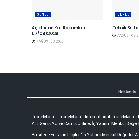
GENEL
GENEL
Açıklanan Kar Rakamları
Teknik Bült
07/08/2026
7 AĞUSTOS 2
7 AĞUSTOS 2026
Hakkında
TradeMaster, TradeMaster International, TradeMaster M
Art, Geniş Açı ve Camiş Online, İş Yatırım Menkul Değerler
Bu sitede yer alan bilgiler “İş Yatırım Menkul Değerler A.