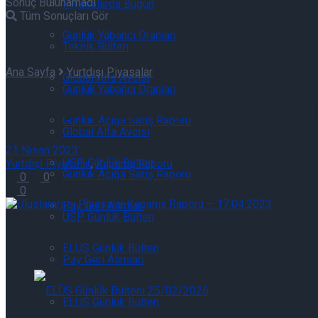
Sonuç Bulunamadı
Piyasalarda Bugün
Tüm Sonuçları Gör
Günlük Yabancı Oranları
Teknik Bülten
Ana Sayfa
Yurtdışı Piyasalar
Global Alfa Avcısı
Günlük Yabancı Oranları
Uluslararası Piyasalar Kap
Günlük Açığa Satış Raporu
Global Alfa Avcısı
21 Nisan 2023
USP Günlük Bülten
Yurtdışı Piyasalar
,
Kapanış Raporu
Günlük Açığa Satış Raporu
0
0
0
Pay Geri Alımları
USP Günlük Bülten
ELÜS Günlük Bülten
Pay Geri Alımları
ELÜS Günlük Bülten