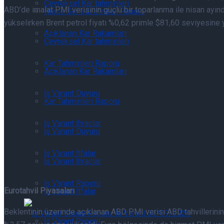
Çeyreksel Kar tahminleri
ABD’de imalat PMI verisinin güçlü bir toparlanma ile nisan ayı
Hisse Senedi Strateji Raporu
yükselirken Brent petrol fiyatı %0,62 primle $81,60 seviyesine 
Açıklanan Kar Rakamları
Çeyreksel Kar tahminleri
Kar Tahminleri Raporu
Açıklanan Kar Rakamları
İş Varant Duyuru
Kar Tahminleri Raporu
İş Varant İhraçlar
İş Varant Duyuru
İş Varant İtfalar
İş Varant İhraçlar
İş Varant Raporu
Eurotahvil Piyasaları
İş Varant İtfalar
Beklentinin üzerinde açıklanan ABD PMI verisi ABD tahvillerinin ge
İş Varant Raporu