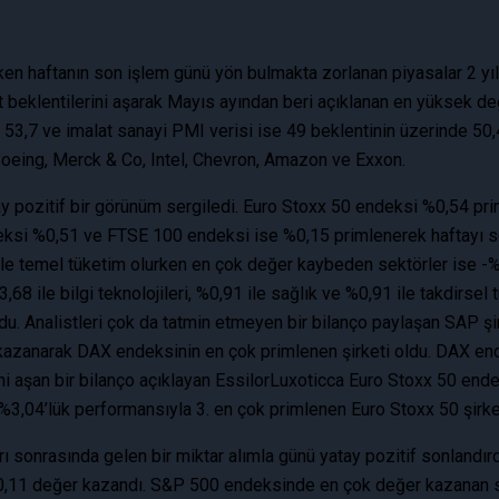
n haftanın son işlem günü yön bulmakta zorlanan piyasalar 2 yıllı
 beklentilerini aşarak Mayıs ayından beri açıklanan en yüksek de
53,7 ve imalat sanayi PMI verisi ise 49 beklentinin üzerinde 50,
 Boeing, Merck & Co, Intel, Chevron, Amazon ve Exxon.
ay pozitif bir görünüm sergiledi. Euro Stoxx 50 endeksi %0,54 
eksi %0,51 ve FTSE 100 endeksi ise %0,15 primlenerek haftayı s
42 ile temel tüketim olurken en çok değer kaybeden sektörler ise -
8 ile bilgi teknolojileri, %0,91 ile sağlık ve %0,91 ile takdirse
ldu. Analistleri çok da tatmin etmeyen bir bilanço paylaşan SAP şi
ğer kazanarak DAX endeksinin en çok primlenen şirketi oldu. DAX 
erini aşan bir bilanço açıklayan EssilorLuxoticca Euro Stoxx 50 
al %3,04’lük performansıyla 3. en çok primlenen Euro Stoxx 50 şirke
rı sonrasında gelen bir miktar alımla günü yatay pozitif sonland
11 değer kazandı. S&P 500 endeksinde en çok değer kazanan sekt