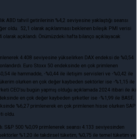
k ABD tahvil getirilerinin %4,2 seviyesine yaklaştığı seansı
ğer oldu. 52,1 olarak açıklanması beklenen bileşik PMI verisi
4 olarak açıklandı. Önümüzdeki hafta bilanço açıklayacak
primlenerek 4.408 seviyesine yükselirken DAX endeksi de %0,54
onlandırdı. Euro Stoxx 50 endeksinde en çok primlenen
%0,54 ile hammadde, -%0,44 ile iletişim servisleri ve -%0,42 ile
l tükerim olurken en çok değer kaybeden sektörler ise -%1,15 ile
rketi CEO’su bugün yapmış olduğu açıklamada 2024 itibari ile iki
endeksinde en çok değer kaybeden şirketler ise -%1,99 ile BASF,
endeksinde %6,27 primlenerek en çok primlenen hisse olurken SAP
ti oldu.
ırdı. S&P 500 %0,09 primlenerek seansı 4.133 seviyesinden
örler %1,20 ile takdirsel tüketim, %0,75 ile temel tüketim ve