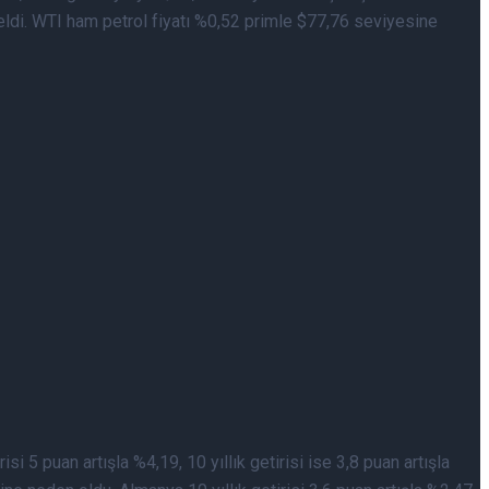
eldi. WTI ham petrol fiyatı %0,52 primle $77,76 seviyesine
i 5 puan artışla %4,19, 10 yıllık getirisi ise 3,8 puan artışla