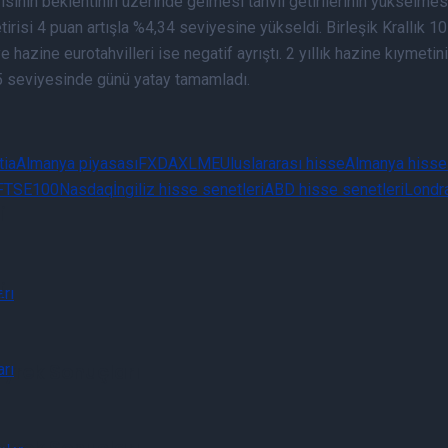
nin beklentinin üzerinde gelmesi tahvil getirilerinin yükselmesin
getirisi 4 puan artışla %4,34 seviyesine yükseldi. Birleşik Krallık 1
 hazine eurotahvilleri ise negatif ayrıştı. 2 yıllık hazine kıymetini
555 seviyesinde günü yatay tamamladı.
tia
Almanya piyasası
FX
DAX
LME
Uluslararası hisse
Almanya hisse 
FTSE100
Nasdaq
İngiliz hisse senetleri
ABD hisse senetleri
Londr
i
i
eyrek Sonuçları