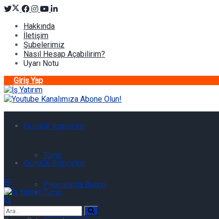
Hakkında
İletişim
Şubelerimiz
Nasıl Hesap Açabilirim?
Uyarı Notu
Giriş Yap
Günlük Raporlar
Tümü
Günlük Raporlar
Piyasalarda Bugün
Tümü
Teknik Bülten