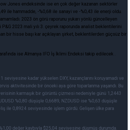
u. Dow Jones endeksinde ise en çok değer kazanan sektörler
,49 ile hammadde, -%0,68 ile sanayi ve -%0,43 ile enerji oldu.
tamamladı. 2023 ön görü raporunu yukarı yönlü güncelleyen
 P&G 2023 mali yılı 3. çeyrek raporunda analist beklentilerini
n bir hisse başı kar açıklayan şirket, beklentilerden güçsüz bir
rafında ise Almanya IFO İş İklimi Endeksi takip edilecek .
,11 seviyesine kadar yükselen DXY, kazançlarını koruyamadı ve
ervis aktivitesinde bir önceki aya göre toparlanma yaşandı. Bu
risinin karmaşık bir görüntü çizmesi nedeniyle günü 1,2443
rdu. AUDUSD %0,80 düşüşle 0,6689, NZDUSD ise %0,63 düşüşle
ş ile 0,8924 seviyesinde işlem gördü. Gelişen ülke para
 de %1,00 değer kaybıyla $25,04 seviyesine düşmüş durumda.