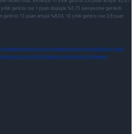
e neden oldu. Almanya 10 yıllık getirisi 3,6 puan artışla %2,47,
0 yıllık getirisi ise 1 puan düşüşle %3,75 seviyesine geriledi.
n getirisi 13 puan artışla %8,04, 10 yıllık getirisi ise 2,8 puan
senetleri
Avrupa Hisse senetleri
yurtdışı hisse
German stock
a borsası
us stock Exchange
London stock Exchange