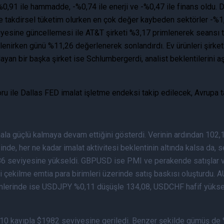
-%0,91 ile hammadde, -%0,74 ile enerji ve -%0,47 ile finans old
ile takdirsel tüketim olurken en çok değer kaybeden sektörler -%1
yesine güncellemesi ile AT&T şirketi %3,17 primlenerek seansı 
enirken günü %11,26 değerlenerek sonlandırdı. Ev ürünleri şirketi
n bir başka şirket ise Schlumbergerdi, analist beklentilerini aşa
u ile Dallas FED imalat işletme endeksi takip edilecek, Avrupa ta
ala güçlü kalmaya devam ettiğini gösterdi. Verinin ardından 102
e, her ne kadar imalat aktivitesi beklentinin altında kalsa da, s
 seviyesine yükseldi. GBPUSD ise PMI ve perakende satışlar ve
geri çekilme emtia para birimleri üzerinde satış baskısı oluştu
imlerinde ise USDJPY %0,11 düşüşle 134,08, USDCHF hafif yükseli
n, %1,10 kayıpla $1982 seviyesine geriledi. Benzer şekilde gümüş