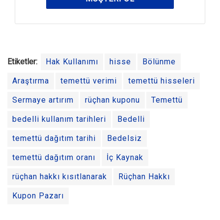
Etiketler:
Hak Kullanımı
hisse
Bölünme
Araştırma
temettü verimi
temettü hisseleri
Sermaye artırım
rüçhan kuponu
Temettü
bedelli kullanım tarihleri
Bedelli
temettü dağıtım tarihi
Bedelsiz
temettü dağıtım oranı
İç Kaynak
rüçhan hakkı kısıtlanarak
Rüçhan Hakkı
Kupon Pazarı