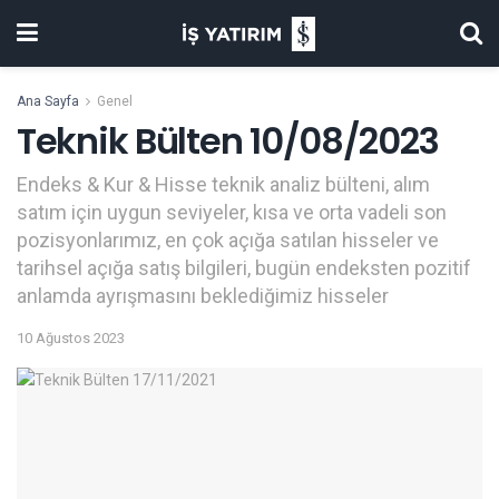
Ana Sayfa
Genel
Teknik Bülten 10/08/2023
Endeks & Kur & Hisse teknik analiz bülteni, alım
satım için uygun seviyeler, kısa ve orta vadeli son
pozisyonlarımız, en çok açığa satılan hisseler ve
tarihsel açığa satış bilgileri, bugün endeksten pozitif
anlamda ayrışmasını beklediğimiz hisseler
10 Ağustos 2023