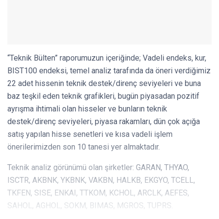
“Teknik Bülten” raporumuzun içeriğinde; Vadeli endeks, kur,
BIST100 endeksi, temel analiz tarafında da öneri verdiğimiz
22 adet hissenin teknik destek/direnç seviyeleri ve buna
baz teşkil eden teknik grafikleri, bugün piyasadan pozitif
ayrışma ihtimali olan hisseler ve bunların teknik
destek/direnç seviyeleri, piyasa rakamları, dün çok açığa
satış yapılan hisse senetleri ve kısa vadeli işlem
önerilerimizden son 10 tanesi yer almaktadır.
Teknik analiz görünümü olan şirketler: GARAN, THYAO,
ISCTR, AKBNK, YKBNK, VAKBN, HALKB, EKGYO, TCELL,
TKFEN, SISE, ENKAI, TTKOM, KCHOL, ARCLK, AEFES,
SAHOL, AGHOL, SOKM, BIMAS, MGROS, TUPRS.