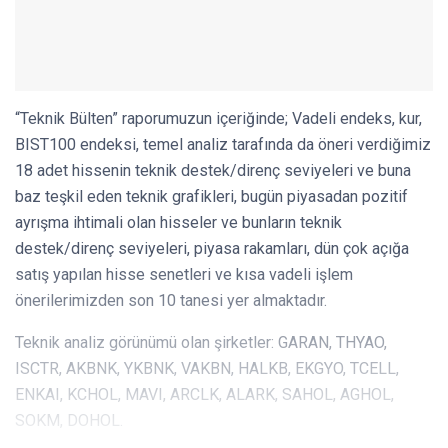
“Teknik Bülten” raporumuzun içeriğinde; Vadeli endeks, kur,
BIST100 endeksi, temel analiz tarafında da öneri verdiğimiz
18 adet hissenin teknik destek/direnç seviyeleri ve buna
baz teşkil eden teknik grafikleri, bugün piyasadan pozitif
ayrışma ihtimali olan hisseler ve bunların teknik
destek/direnç seviyeleri, piyasa rakamları, dün çok açığa
satış yapılan hisse senetleri ve kısa vadeli işlem
önerilerimizden son 10 tanesi yer almaktadır.
Teknik analiz görünümü olan şirketler: GARAN, THYAO,
ISCTR, AKBNK, YKBNK, VAKBN, HALKB, EKGYO, TCELL,
ENKAI, KCHOL, MAVI, ARCLK, ALARK, SAHOL, AGHOL,
SOKM, DOHOL.