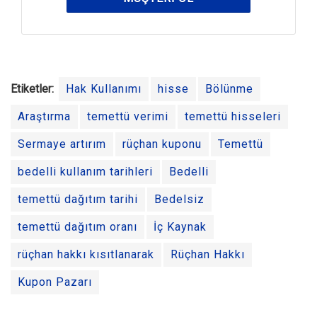
Etiketler:
Hak Kullanımı
hisse
Bölünme
Araştırma
temettü verimi
temettü hisseleri
Sermaye artırım
rüçhan kuponu
Temettü
bedelli kullanım tarihleri
Bedelli
temettü dağıtım tarihi
Bedelsiz
temettü dağıtım oranı
İç Kaynak
rüçhan hakkı kısıtlanarak
Rüçhan Hakkı
Kupon Pazarı