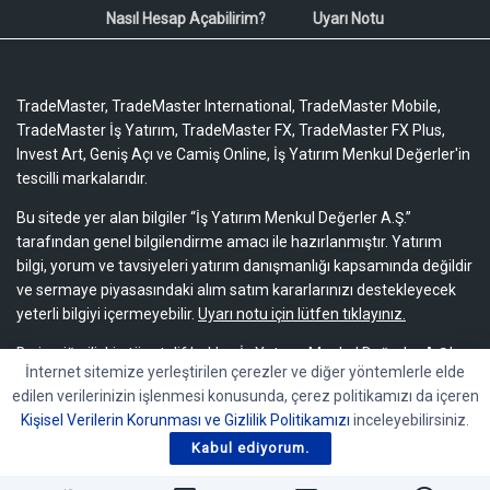
Nasıl Hesap Açabilirim?
Uyarı Notu
TradeMaster, TradeMaster International, TradeMaster Mobile,
TradeMaster İş Yatırım, TradeMaster FX, TradeMaster FX Plus,
Invest Art, Geniş Açı ve Camiş Online, İş Yatırım Menkul Değerler'in
tescilli markalarıdır.
Bu sitede yer alan bilgiler “İş Yatırım Menkul Değerler A.Ş.”
tarafından genel bilgilendirme amacı ile hazırlanmıştır. Yatırım
bilgi, yorum ve tavsiyeleri yatırım danışmanlığı kapsamında değildir
ve sermaye piyasasındaki alım satım kararlarınızı destekleyecek
yeterli bilgiyi içermeyebilir.
Uyarı notu için lütfen tıklayınız.
Bu içeriğe ilişkin tüm telif hakları İş Yatırım Menkul Değerler A.Ş.’ye
İnternet sitemize yerleştirilen çerezler ve diğer yöntemlerle elde
aittir. Bu içerik, açık iznimiz olmaksızın başkaları tarafından
edilen verilerinizin işlenmesi konusunda, çerez politikamızı da içeren
herhangi bir amaçla, kısmen veya tamamen çoğaltılamaz,
Kişisel Verilerin Korunması ve Gizlilik Politikamızı
inceleyebilirsiniz.
dağıtılamaz, yayımlanamaz veya değiştirilemez.
Kabul ediyorum.