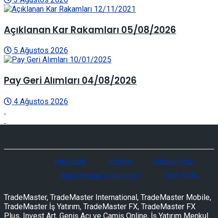
Açıklanan Kar Rakamları 05/08/2026
5 Ağustos 2026
Pay Geri Alımları 04/08/2026
4 Ağustos 2026
Hakkında
İletişim
Şubelerimiz
Nasıl Hesap Açabilirim?
Uyarı Notu
TradeMaster, TradeMaster International, TradeMaster Mobile,
TradeMaster İş Yatırım, TradeMaster FX, TradeMaster FX
Plus, Invest Art, Geniş Açı ve Camiş Online, İş Yatırım Menkul