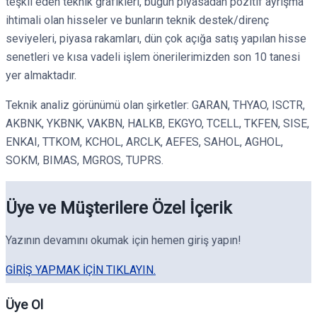
teşkil eden teknik grafikleri, bugün piyasadan pozitif ayrışma
ihtimali olan hisseler ve bunların teknik destek/direnç
seviyeleri, piyasa rakamları, dün çok açığa satış yapılan hisse
senetleri ve kısa vadeli işlem önerilerimizden son 10 tanesi
yer almaktadır.
Teknik analiz görünümü olan şirketler: GARAN, THYAO, ISCTR,
AKBNK, YKBNK, VAKBN, HALKB, EKGYO, TCELL, TKFEN, SISE,
ENKAI, TTKOM, KCHOL, ARCLK, AEFES, SAHOL, AGHOL,
SOKM, BIMAS, MGROS, TUPRS.
Üye ve Müşterilere Özel İçerik
Yazının devamını okumak için hemen giriş yapın!
GIRIŞ YAPMAK IÇIN TIKLAYIN.
Üye Ol