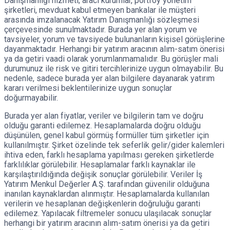
Danışmanlığı hizmeti; aracı kurumlar, portföy yönetim
şirketleri, mevduat kabul etmeyen bankalar ile müşteri
arasında imzalanacak Yatırım Danışmanlığı sözleşmesi
çerçevesinde sunulmaktadır. Burada yer alan yorum ve
tavsiyeler, yorum ve tavsiyede bulunanların kişisel görüşlerine
dayanmaktadır. Herhangi bir yatırım aracının alım-satım önerisi
ya da getiri vaadi olarak yorumlanmamalıdır. Bu görüşler mali
durumunuz ile risk ve gitiri tercihlerinize uygun olmayabilir. Bu
nedenle, sadece burada yer alan bilgilere dayanarak yatırım
kararı verilmesi beklentilerinize uygun sonuçlar
doğurmayabilir.
Burada yer alan fiyatlar, veriler ve bilgilerin tam ve doğru
olduğu garanti edilemez. Hesaplamalarda doğru olduğu
düşünülen, genel kabul görmüş formüller tüm şirketler için
kullanılmıştır. Şirket özelinde tek seferlik gelir/gider kalemleri
ihtiva eden, farklı hesaplama yapılması gereken şirketlerde
farklılıklar görülebilir. Hesaplamalar farklı kaynaklar ile
karşılaştırıldığında değişik sonuçlar görülebilir. Veriler İş
Yatırım Menkul Değerler A.Ş. tarafından güvenilir olduğuna
inanılan kaynaklardan alınmıştır. Hesaplamalarda kullanılan
verilerin ve hesaplanan değişkenlerin doğruluğu garanti
edilemez. Yapılacak filtremeler sonucu ulaşılacak sonuçlar
herhangi bir yatırım aracının alım-satım önerisi ya da getiri