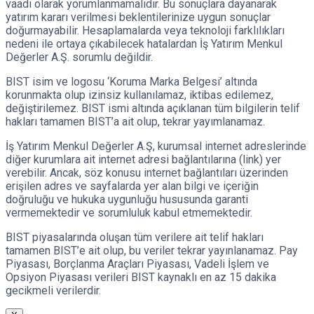
vaadi olarak yorumlanmamalıdır. Bu sonuçlara dayanarak
yatırım kararı verilmesi beklentilerinize uygun sonuçlar
doğurmayabilir. Hesaplamalarda veya teknoloji farklılıkları
nedeni ile ortaya çıkabilecek hatalardan İş Yatırım Menkul
Değerler A.Ş. sorumlu değildir.
BIST isim ve logosu ‘Koruma Marka Belgesi’ altında
korunmakta olup izinsiz kullanılamaz, iktibas edilemez,
değiştirilemez. BIST ismi altında açıklanan tüm bilgilerin telif
hakları tamamen BIST’a ait olup, tekrar yayımlanamaz.
İş Yatırım Menkul Değerler A.Ş, kurumsal internet adreslerinde
diğer kurumlara ait internet adresi bağlantılarına (link) yer
verebilir. Ancak, söz konusu internet bağlantıları üzerinden
erişilen adres ve sayfalarda yer alan bilgi ve içeriğin
doğruluğu ve hukuka uygunluğu hususunda garanti
vermemektedir ve sorumluluk kabul etmemektedir.
BIST piyasalarında oluşan tüm verilere ait telif hakları
tamamen BIST’e ait olup, bu veriler tekrar yayınlanamaz. Pay
Piyasası, Borçlanma Araçları Piyasası, Vadeli İşlem ve
Opsiyon Piyasası verileri BIST kaynaklı en az 15 dakika
gecikmeli verilerdir.