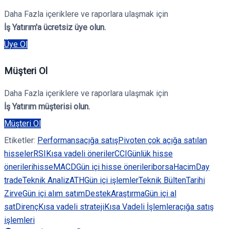
Daha Fazla içeriklere ve raporlara ulaşmak için
İş Yatırım'a ücretsiz üye olun.
Üye Ol
Müşteri Ol
Daha Fazla içeriklere ve raporlara ulaşmak için
İş Yatırım müşterisi olun.
Müşteri Ol
Etiketler:
Performans
açığa satış
Pivot
en çok açığa satılan
hisseler
RSI
Kısa vadeli öneriler
CCI
Günlük hisse
önerileri
hisse
MACD
Gün içi hisse önerileri
borsa
Hacim
Day
trade
Teknik Analiz
ATH
Gün içi işlemler
Teknik Bülten
Tarihi
Zirve
Gün içi alım satım
Destek
Araştırma
Gün içi al
sat
Direnç
Kısa vadeli strateji
Kısa Vadeli İşlemler
açığa satış
işlemleri