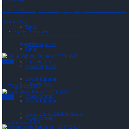
Günlük Açığa Satış Bilgileri 06/08/2026
Yurtiçi Piyasalar
Uluslararası Piyasalar Kapanış Raporu – 28.11.2023
Sonraki Yazı
Tümü
Yurtiçi Piyasalar
Günlük Yabancı Oranları 29/11/2023
Benzer
Yazılar
Şirket Raporları
Tümü
Genel
Odak Noktası
Şirket Raporları
Günlük Yabancı Oranları 07/08/2026
Sektör Raporları
Odak Noktası
7 Ağustos 2026
Makro Strateji
Genel
Sektör Raporları
Piyasalarda Bugün 07/08/2026
Hisse Senedi Strateji Raporu
Makro Strateji
7 Ağustos 2026