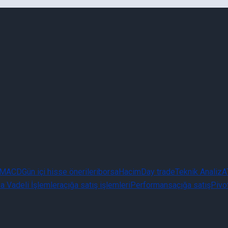
MACD
Gün içi hisse önerileri
borsa
Hacim
Day trade
Teknik Analiz
A
a Vadeli İşlemler
açığa satış işlemleri
Performans
açığa satış
Pivo