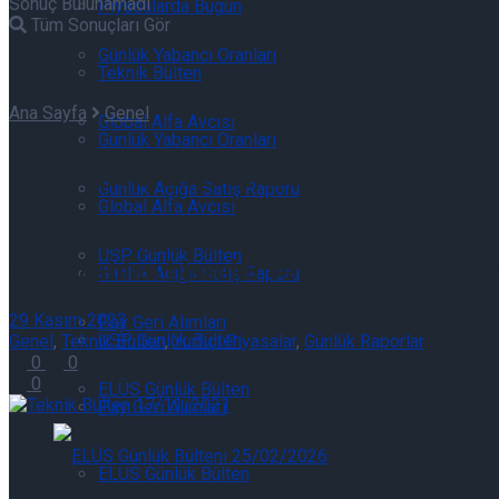
Sonuç Bulunamadı
Piyasalarda Bugün
Tüm Sonuçları Gör
Günlük Yabancı Oranları
Teknik Bülten
Ana Sayfa
Genel
Global Alfa Avcısı
Günlük Yabancı Oranları
Teknik Bülten 29/11/2023
Günlük Açığa Satış Raporu
Global Alfa Avcısı
Endeks & Kur & Hisse teknik analiz bülten
USP Günlük Bülten
açığa satılan hisseler ve tarihsel açığa 
Günlük Açığa Satış Raporu
29 Kasım 2023
Pay Geri Alımları
USP Günlük Bülten
Genel
,
Teknik Bülten
,
Yurtiçi Piyasalar
,
Günlük Raporlar
0
0
0
ELÜS Günlük Bülten
Pay Geri Alımları
ELÜS Günlük Bülten