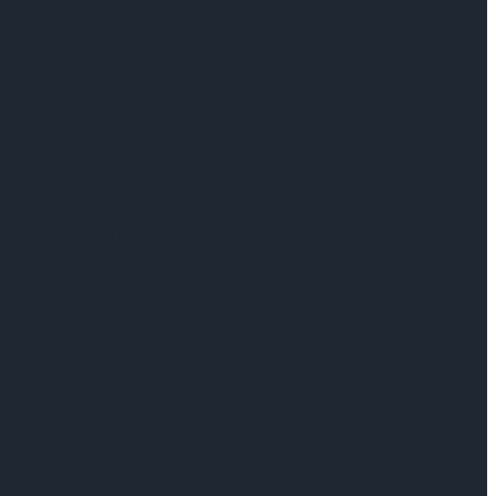
 orta vadeli son pozisyonlarımız, en çok
lamda ayrışmasını beklediğimiz hisseler