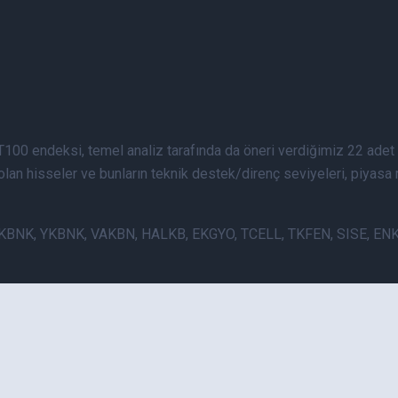
T100 endeksi, temel analiz tarafında da öneri verdiğimiz 22 adet
olan hisseler ve bunların teknik destek/direnç seviyeleri, piyasa 
R, AKBNK, YKBNK, VAKBN, HALKB, EKGYO, TCELL, TKFEN, SISE, 