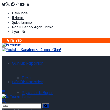
Hakkında
İletişim
Şubelerimiz
Nasıl Hesap Açabilirim?
Uyarı Notu
Giriş Yap
Günlük Raporlar
Tümü
Günlük Raporlar
Piyasalarda Bugün
Tümü
Teknik Bülten