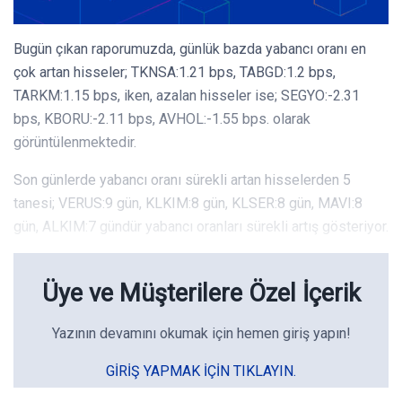
Bugün çıkan raporumuzda, günlük bazda yabancı oranı en
çok artan hisseler; TKNSA:1.21 bps, TABGD:1.2 bps,
TARKM:1.15 bps, iken, azalan hisseler ise; SEGYO:-2.31
bps, KBORU:-2.11 bps, AVHOL:-1.55 bps. olarak
görüntülenmektedir.
Son günlerde yabancı oranı sürekli artan hisselerden 5
tanesi; VERUS:9 gün, KLKIM:8 gün, KLSER:8 gün, MAVI:8
gün, ALKIM:7 gündür yabancı oranları sürekli artış gösteriyor.
Üye ve Müşterilere Özel İçerik
Yazının devamını okumak için hemen giriş yapın!
GIRIŞ YAPMAK IÇIN TIKLAYIN.