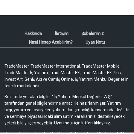
Hakkında
İletişim
Şubelerimiz
Nasıl Hesap Açabilirim?
Uyarı Notu
TradeMaster, TradeMaster International, TradeMaster Mobile,
TradeMaster İş Yatırım, TradeMaster FX, TradeMaster FX Plus,
Invest Art, Geniş Açı ve Camiş Online, İş Yatırım Menkul Değerler'in
tescilli markalarıdır.
Bu sitede yer alan bilgiler “İş Yatırım Menkul Değerler A.Ş.”
tarafından genel bilgilendirme amacı ile hazırlanmıştır. Yatırım
bilgi, yorum ve tavsiyeleri yatırım danışmanlığı kapsamında değildir
ve sermaye piyasasındaki alım satım kararlarınızı destekleyecek
yeterli bilgiyi içermeyebilir.
Uyarı notu için lütfen tıklayınız.
Bu içeriğe ilişkin tüm telif hakları İş Yatırım Menkul Değerler A.Ş.’ye