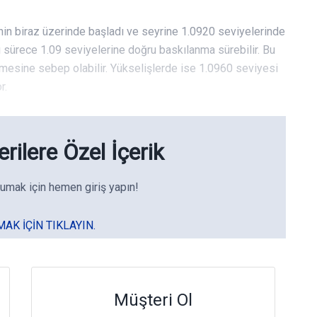
in biraz üzerinde başladı ve seyrine 1.0920 seviyelerinde
 sürece 1.09 seviyelerine doğru baskılanma sürebilir. Bu
lmesine sebep olabilir. Yükselişlerde ise 1.0960 seviyesi
r.
rilere Özel İçerik
umak için hemen giriş yapın!
MAK IÇIN TIKLAYIN.
Müşteri Ol