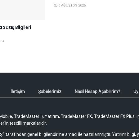
6 AĞUSTOS 2026
 Satış Bilgileri
6
026
İletişim
Şubelerimiz
Nasıl Hesap Açabilirim?
Uy
obile, TradeMaster İş Yatırım, TradeMaster FX, TradeMaster FX Plus, I
'in tescilli markalarıdır.
Ş.” tarafından genel bilgilendirme amacı ile hazırlanmıştır. Yatırım bilgi,