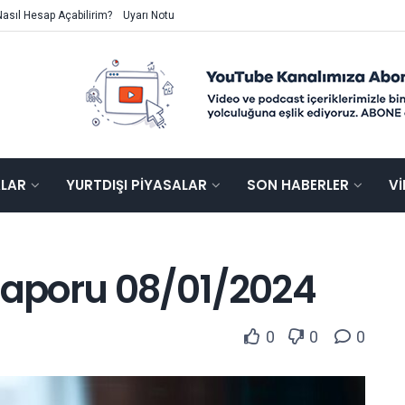
Nasıl Hesap Açabilirim?
Uyarı Notu
ALAR
YURTDIŞI PIYASALAR
SON HABERLER
V
 Raporu 08/01/2024
0
0
0