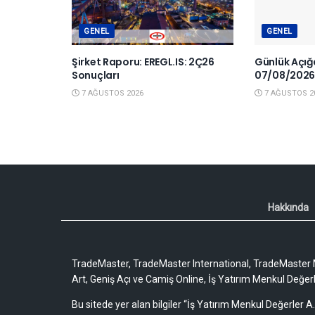
GENEL
GENEL
Şirket Raporu: EREGL.IS: 2Ç26
Günlük Açığa
Sonuçları
07/08/202
7 AĞUSTOS 2026
7 AĞUSTOS 2
Hakkında
TradeMaster, TradeMaster International, TradeMaster M
Art, Geniş Açı ve Camiş Online, İş Yatırım Menkul Değerler
Bu sitede yer alan bilgiler “İş Yatırım Menkul Değerler A.