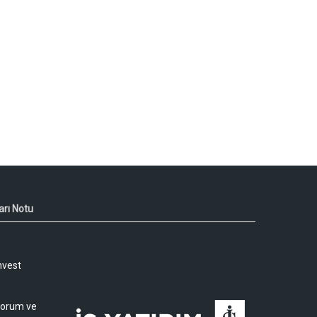
arı Notu
nvest
 yorum ve