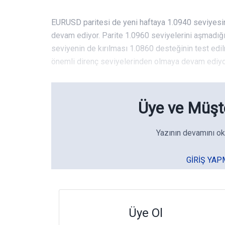
EURUSD paritesi de yeni haftaya 1.0940 seviyesin
devam ediyor. Parite 1.0960 seviyelerini aşmadığı
seviyenin de kırılması 1.0860 desteğinin test edi
önemli direnç seviyelerinden olmaya devam ediyo
Üye ve Müşte
Yazının devamını ok
GIRIŞ YAP
Üye Ol