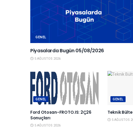
GENEL
Piyasalarda Bugün 05/08/2026
5 AĞUSTOS 2026
GENEL
GENEL
Ford Otosan-FROTO.IS: 2Ç26
Teknik Bült
Sonuçları
5 AĞUSTOS 2
5 AĞUSTOS 2026