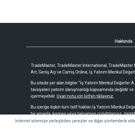
Hakkında
TradeMaster, TradeMaster International, TradeMaster M
Art, Geniş Açı ve Camiş Online, İş Yatırım Menkul Değerler
Bu sitede yer alan bilgiler “İş Yatırım Menkul Değerler A.
tavsiyeleri yatırım danışmanlığı kapsamında değildir ve 
içermeyebilir.
Uyarı notu için lütfen tıklayınız.
Bu içeriğe ilişkin tüm telif hakları İş Yatırım Menkul Değe
bir amaçla, kısmen veya tamamen çoğaltılamaz, dağıtı
İnternet sitemize yerleştirilen çerezler ve diğer yöntemlerle eld