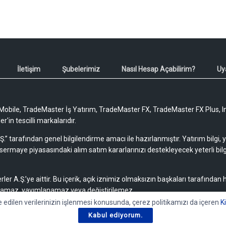
İletişim
Şubelerimiz
Nasıl Hesap Açabilirim?
Uy
obile, TradeMaster İş Yatırım, TradeMaster FX, TradeMaster FX Plus, I
'in tescilli markalarıdır.
Ş.” tarafından genel bilgilendirme amacı ile hazırlanmıştır. Yatırım bilgi,
sermaye piyasasındaki alım satım kararlarınızı destekleyecek yeterli bilg
rler A.Ş.’ye aittir. Bu içerik, açık iznimiz olmaksızın başkaları tarafından
lamaz, yayımlanamaz veya değiştirilemez.
e edilen verilerinizin işlenmesi konusunda, çerez politikamızı da içeren
K
Kabul ediyorum.