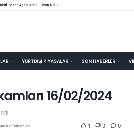
Nasıl Hesap Açabilirim?
Uyarı Notu
ALAR
YURTDIŞI PIYASALAR
SON HABERLER
V
kamları 16/02/2024
ladı
1
0
0
nan Kar Rakamları