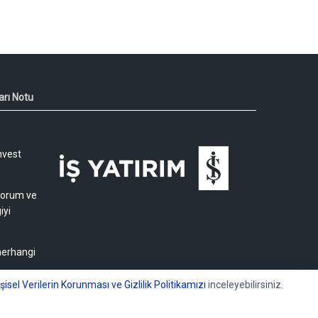
arı Notu
nvest
 yorum ve
iyi
 herhangi
işisel Verilerin Korunması ve Gizlilik Politikamızı
inceleyebilirsiniz.