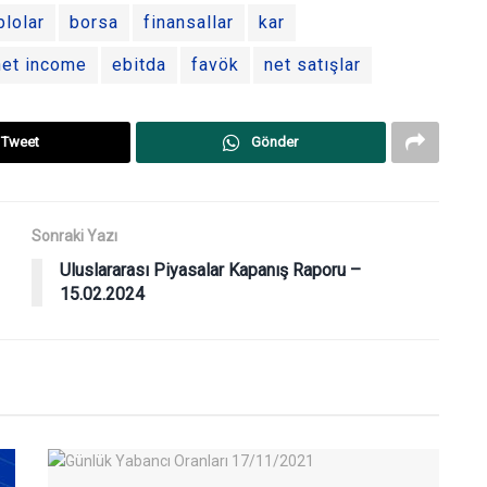
blolar
borsa
finansallar
kar
net income
ebitda
favök
net satışlar
Tweet
Gönder
Sonraki Yazı
Uluslararası Piyasalar Kapanış Raporu –
15.02.2024