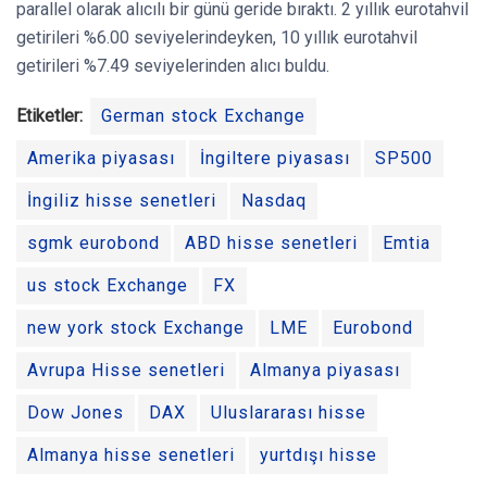
parallel olarak alıcılı bir günü geride bıraktı. 2 yıllık eurotahvil
getirileri %6.00 seviyelerindeyken, 10 yıllık eurotahvil
getirileri %7.49 seviyelerinden alıcı buldu.
Etiketler:
German stock Exchange
Amerika piyasası
İngiltere piyasası
SP500
İngiliz hisse senetleri
Nasdaq
sgmk eurobond
ABD hisse senetleri
Emtia
us stock Exchange
FX
new york stock Exchange
LME
Eurobond
Avrupa Hisse senetleri
Almanya piyasası
Dow Jones
DAX
Uluslararası hisse
Almanya hisse senetleri
yurtdışı hisse