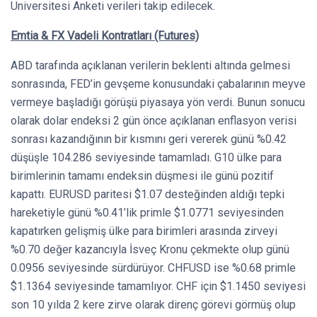
Üniversitesi Anketi verileri takip edilecek.
Emtia & FX Vadeli Kontratları (Futures)
ABD tarafında açıklanan verilerin beklenti altında gelmesi
sonrasında, FED’in gevşeme konusundaki çabalarının meyve
vermeye başladığı görüşü piyasaya yön verdi. Bunun sonucu
olarak dolar endeksi 2 gün önce açıklanan enflasyon verisi
sonrası kazandığının bir kısmını geri vererek günü %0.42
düşüşle 104.286 seviyesinde tamamladı. G10 ülke para
birimlerinin tamamı endeksin düşmesi ile günü pozitif
kapattı. EURUSD paritesi $1.07 desteğinden aldığı tepki
hareketiyle günü %0.41’lik primle $1.0771 seviyesinden
kapatırken gelişmiş ülke para birimleri arasında zirveyi
%0.70 değer kazancıyla İsveç Kronu çekmekte olup günü
0.0956 seviyesinde sürdürüyor. CHFUSD ise %0.68 primle
$1.1364 seviyesinde tamamlıyor. CHF için $1.1450 seviyesi
son 10 yılda 2 kere zirve olarak direnç görevi görmüş olup