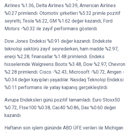
Airlines %1.36, Delta Airlines %0.39, American Airlines
%0.27 primlendi. Otomotiv şirketleri %5.32 primle pozitif
seyretti, Tesla %6.22, GM %1.62 değer kazandı, Ford
Motors -%0.32 ile zayıf performans gösterdi.
Dow Jones Endeksi %0.91 değer kazandı. Endekste
teknoloji sektörü zayıf seyrederken, ham madde %2.97,
enerji %2.28, finansallar %1.48 primlendi. Endeks
hisselerinde Walgreens Boots %3.48, Dow %2.97, Chevron
%2.28 primlendi. Cisco -%2.43, Microsoft -%0.72, Amgen -
%0.34 değer kayıpları yaşadılar. Nasdaq Teknoloji Endeksi
%0.11 performans ile yatay kapanış gerçekleştirdi.
Avrupa Endeksleri günü pozitif tamamladı. Euro Stoxx50
%0.72, Ftse100 %0.38, Cac40 %0.86, Dax %0.60 değer
kazandı.
Haftanın son işlem gününde ABD ÜFE verileri ile Michigan