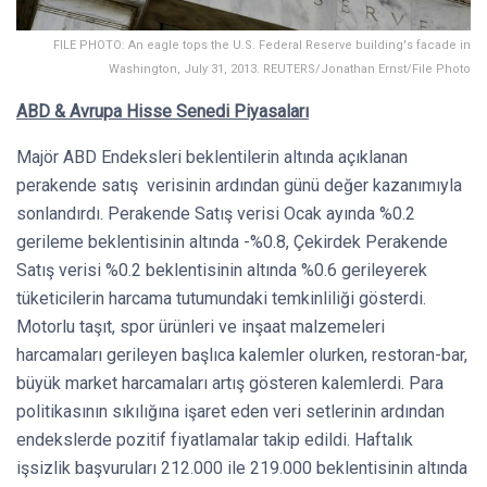
FILE PHOTO: An eagle tops the U.S. Federal Reserve building's facade in
Washington, July 31, 2013. REUTERS/Jonathan Ernst/File Photo
ABD & Avrupa Hisse Senedi Piyasaları
Majör ABD Endeksleri beklentilerin altında açıklanan
perakende satış verisinin ardından günü değer kazanımıyla
sonlandırdı. Perakende Satış verisi Ocak ayında %0.2
gerileme beklentisinin altında -%0.8, Çekirdek Perakende
Satış verisi %0.2 beklentisinin altında %0.6 gerileyerek
tüketicilerin harcama tutumundaki temkinliliği gösterdi.
Motorlu taşıt, spor ürünleri ve inşaat malzemeleri
harcamaları gerileyen başlıca kalemler olurken, restoran-bar,
büyük market harcamaları artış gösteren kalemlerdi. Para
politikasının sıkılığına işaret eden veri setlerinin ardından
endekslerde pozitif fiyatlamalar takip edildi. Haftalık
işsizlik başvuruları 212.000 ile 219.000 beklentisinin altında