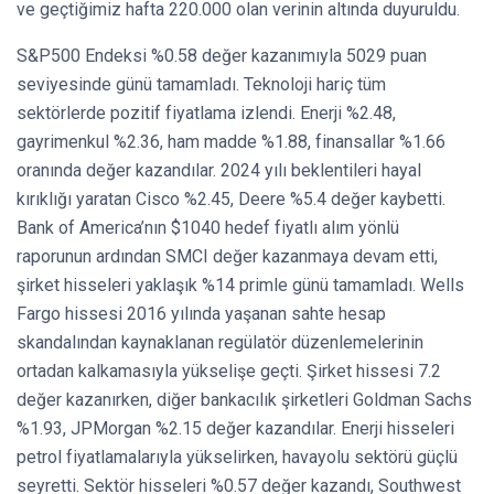
ve geçtiğimiz hafta 220.000 olan verinin altında duyuruldu.
S&P500 Endeksi %0.58 değer kazanımıyla 5029 puan
seviyesinde günü tamamladı. Teknoloji hariç tüm
sektörlerde pozitif fiyatlama izlendi. Enerji %2.48,
gayrimenkul %2.36, ham madde %1.88, finansallar %1.66
oranında değer kazandılar. 2024 yılı beklentileri hayal
kırıklığı yaratan Cisco %2.45, Deere %5.4 değer kaybetti.
Bank of America’nın $1040 hedef fiyatlı alım yönlü
raporunun ardından SMCI değer kazanmaya devam etti,
şirket hisseleri yaklaşık %14 primle günü tamamladı. Wells
Fargo hissesi 2016 yılında yaşanan sahte hesap
skandalından kaynaklanan regülatör düzenlemelerinin
ortadan kalkamasıyla yükselişe geçti. Şirket hissesi 7.2
değer kazanırken, diğer bankacılık şirketleri Goldman Sachs
%1.93, JPMorgan %2.15 değer kazandılar. Enerji hisseleri
petrol fiyatlamalarıyla yükselirken, havayolu sektörü güçlü
seyretti. Sektör hisseleri %0.57 değer kazandı, Southwest