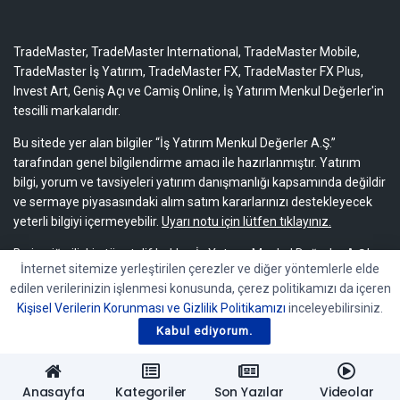
TradeMaster, TradeMaster International, TradeMaster Mobile,
TradeMaster İş Yatırım, TradeMaster FX, TradeMaster FX Plus,
Invest Art, Geniş Açı ve Camiş Online, İş Yatırım Menkul Değerler'in
tescilli markalarıdır.
Bu sitede yer alan bilgiler “İş Yatırım Menkul Değerler A.Ş.”
tarafından genel bilgilendirme amacı ile hazırlanmıştır. Yatırım
bilgi, yorum ve tavsiyeleri yatırım danışmanlığı kapsamında değildir
ve sermaye piyasasındaki alım satım kararlarınızı destekleyecek
yeterli bilgiyi içermeyebilir.
Uyarı notu için lütfen tıklayınız.
Bu içeriğe ilişkin tüm telif hakları İş Yatırım Menkul Değerler A.Ş.’ye
İnternet sitemize yerleştirilen çerezler ve diğer yöntemlerle elde
aittir. Bu içerik, açık iznimiz olmaksızın başkaları tarafından
edilen verilerinizin işlenmesi konusunda, çerez politikamızı da içeren
herhangi bir amaçla, kısmen veya tamamen çoğaltılamaz,
Kişisel Verilerin Korunması ve Gizlilik Politikamızı
inceleyebilirsiniz.
dağıtılamaz, yayımlanamaz veya değiştirilemez.
Kabul ediyorum.
Anasayfa
Kategoriler
Son Yazılar
Videolar