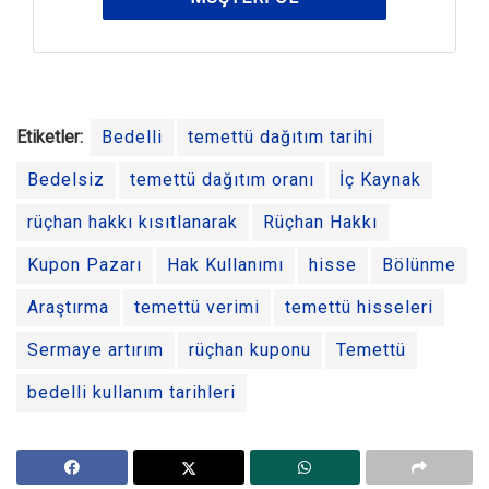
Etiketler:
Bedelli
temettü dağıtım tarihi
Bedelsiz
temettü dağıtım oranı
İç Kaynak
rüçhan hakkı kısıtlanarak
Rüçhan Hakkı
Kupon Pazarı
Hak Kullanımı
hisse
Bölünme
Araştırma
temettü verimi
temettü hisseleri
Sermaye artırım
rüçhan kuponu
Temettü
bedelli kullanım tarihleri