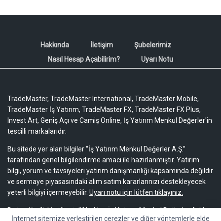
Hakkında
İletişim
Şubelerimiz
Nasıl Hesap Açabilirim?
Uyarı Notu
TradeMaster, TradeMaster International, TradeMaster Mobile,
TradeMaster İş Yatırım, TradeMaster FX, TradeMaster FX Plus,
Invest Art, Geniş Açı ve Camiş Online, İş Yatırım Menkul Değerler'in
tescilli markalarıdır.
Bu sitede yer alan bilgiler “İş Yatırım Menkul Değerler A.Ş.”
tarafından genel bilgilendirme amacı ile hazırlanmıştır. Yatırım
bilgi, yorum ve tavsiyeleri yatırım danışmanlığı kapsamında değildir
ve sermaye piyasasındaki alım satım kararlarınızı destekleyecek
yeterli bilgiyi içermeyebilir.
Uyarı notu için lütfen tıklayınız.
Bu içeriğe ilişkin tüm telif hakları İş Yatırım Menkul Değerler A.Ş.’ye
İnternet sitemize yerleştirilen çerezler ve diğer yöntemlerle elde