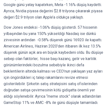
Google günü yatay kapatırken, Meta -1.16% düşüş kaydetti.
Ayrıca, Nvidia piyasa değerini $2.8 trilyona çıkararak piyasa
değeri $2.9 trilyon olan Apple’a oldukça yaklaştı.
Dow Jones endeksi -1.06% düşüş gösterdi. 57 hissenin
yılbaşından bu yana 150% yükseldiği Nasdaq ise dünkü
zirvesinin ardından -0.58% düşerek günü 16920 ile kapattı.
American Airlines, Haziran 2020’den itibaren ilk kez 13.5%
düşerek günün açık ara en büyük kaybedeni oldu. Bu düşüşe
sebep olan faktörler; hisse başı kazanç, gelir ve karlılık
görünümlerindeki bozulma sebebiyle ikinci defa
beklentilerin altında kalması ve CEO’nun yaklaşan yaz ayları
için öngördükleri iç talep rakamlarını revize etmesi
gösterilebilir. Şirketin satış stratejisini satış ofislerinden
doğrudan satışa çevirmesinin kötü gidişatta önemli yer
aldığı söylenebilir. Ayrıca “meme stock” olarak adlandırılan
GameStop 11% ve AMC -8% ile günü düşüşle tamamladı.