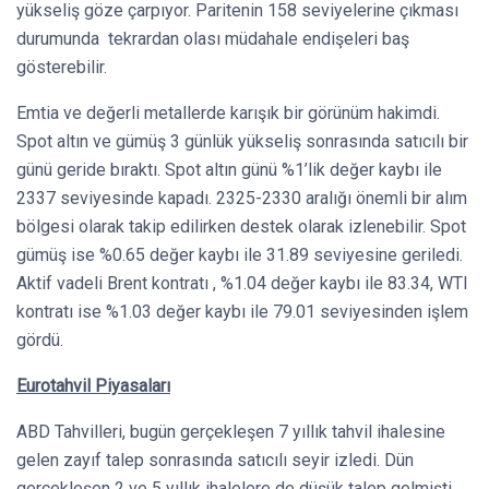
yükseliş göze çarpıyor. Paritenin 158 seviyelerine çıkması
durumunda tekrardan olası müdahale endişeleri baş
gösterebilir.
Emtia ve değerli metallerde karışık bir görünüm hakimdi.
Spot altın ve gümüş 3 günlük yükseliş sonrasında satıcılı bir
günü geride bıraktı. Spot altın günü %1’lik değer kaybı ile
2337 seviyesinde kapadı. 2325-2330 aralığı önemli bir alım
bölgesi olarak takip edilirken destek olarak izlenebilir. Spot
gümüş ise %0.65 değer kaybı ile 31.89 seviyesine geriledi.
Aktif vadeli Brent kontratı , %1.04 değer kaybı ile 83.34, WTI
kontratı ise %1.03 değer kaybı ile 79.01 seviyesinden işlem
gördü.
Eurotahvil Piyasaları
ABD Tahvilleri, bugün gerçekleşen 7 yıllık tahvil ihalesine
gelen zayıf talep sonrasında satıcılı seyir izledi. Dün
gerçekleşen 2 ve 5 yıllık ihalelere de düşük talep gelmişti.