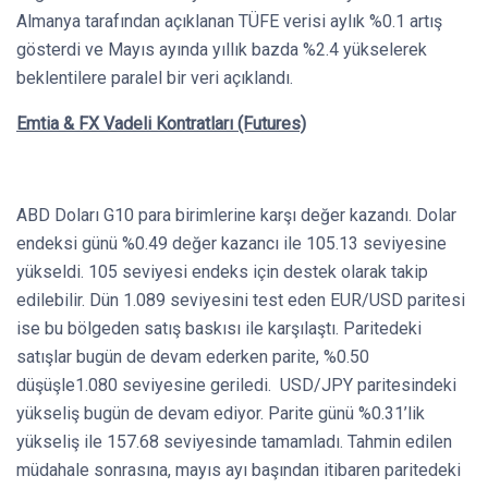
Almanya tarafından açıklanan TÜFE verisi aylık %0.1 artış
gösterdi ve Mayıs ayında yıllık bazda %2.4 yükselerek
beklentilere paralel bir veri açıklandı.
Emtia & FX Vadeli Kontratları (Futures)
ABD Doları G10 para birimlerine karşı değer kazandı. Dolar
endeksi günü %0.49 değer kazancı ile 105.13 seviyesine
yükseldi. 105 seviyesi endeks için destek olarak takip
edilebilir. Dün 1.089 seviyesini test eden EUR/USD paritesi
ise bu bölgeden satış baskısı ile karşılaştı. Paritedeki
satışlar bugün de devam ederken parite, %0.50
düşüşle1.080 seviyesine geriledi. USD/JPY paritesindeki
yükseliş bugün de devam ediyor. Parite günü %0.31’lik
yükseliş ile 157.68 seviyesinde tamamladı. Tahmin edilen
müdahale sonrasına, mayıs ayı başından itibaren paritedeki