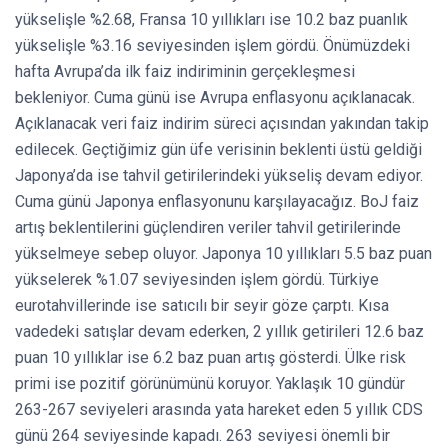
yükselişle %2.68, Fransa 10 yıllıkları ise 10.2 baz puanlık
yükselişle %3.16 seviyesinden işlem gördü. Önümüzdeki
hafta Avrupa’da ilk faiz indiriminin gerçekleşmesi
bekleniyor. Cuma günü ise Avrupa enflasyonu açıklanacak.
Açıklanacak veri faiz indirim süreci açısından yakından takip
edilecek. Geçtiğimiz gün üfe verisinin beklenti üstü geldiği
Japonya’da ise tahvil getirilerindeki yükseliş devam ediyor.
Cuma günü Japonya enflasyonunu karşılayacağız. BoJ faiz
artış beklentilerini güçlendiren veriler tahvil getirilerinde
yükselmeye sebep oluyor. Japonya 10 yıllıkları 5.5 baz puan
yükselerek %1.07 seviyesinden işlem gördü. Türkiye
eurotahvillerinde ise satıcılı bir seyir göze çarptı. Kısa
vadedeki satışlar devam ederken, 2 yıllık getirileri 12.6 baz
puan 10 yıllıklar ise 6.2 baz puan artış gösterdi. Ülke risk
primi ise pozitif görünümünü koruyor. Yaklaşık 10 gündür
263-267 seviyeleri arasında yata hareket eden 5 yıllık CDS
günü 264 seviyesinde kapadı. 263 seviyesi önemli bir