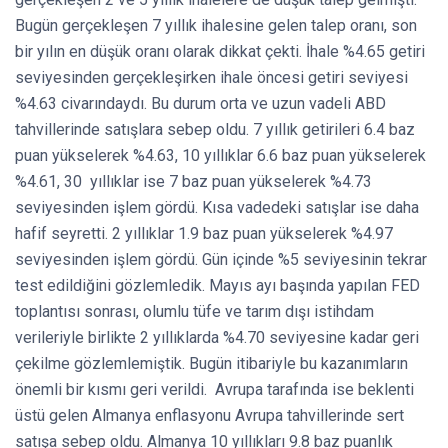
Bugün gerçekleşen 7 yıllık ihalesine gelen talep oranı, son
bir yılın en düşük oranı olarak dikkat çekti. İhale %4.65 getiri
seviyesinden gerçekleşirken ihale öncesi getiri seviyesi
%4.63 civarındaydı. Bu durum orta ve uzun vadeli ABD
tahvillerinde satışlara sebep oldu. 7 yıllık getirileri 6.4 baz
puan yükselerek %4.63, 10 yıllıklar 6.6 baz puan yükselerek
%4.61, 30 yıllıklar ise 7 baz puan yükselerek %4.73
seviyesinden işlem gördü. Kısa vadedeki satışlar ise daha
hafif seyretti. 2 yıllıklar 1.9 baz puan yükselerek %4.97
seviyesinden işlem gördü. Gün içinde %5 seviyesinin tekrar
test edildiğini gözlemledik. Mayıs ayı başında yapılan FED
toplantısı sonrası, olumlu tüfe ve tarım dışı istihdam
verileriyle birlikte 2 yıllıklarda %4.70 seviyesine kadar geri
çekilme gözlemlemiştik. Bugün itibariyle bu kazanımların
önemli bir kısmı geri verildi. Avrupa tarafında ise beklenti
üstü gelen Almanya enflasyonu Avrupa tahvillerinde sert
satışa sebep oldu. Almanya 10 yıllıkları 9.8 baz puanlık