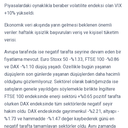
Piyasalardaki oynaklıkla beraber volatilite endeksi olan VIX
+10% yükseldi.
Ekonomik veri akışında yarın gelmesi beklenen önemli
veriler: haftalık işsizlik başvuruları veriş ve kişisel tüketim
verisi.
Avrupa tarafında ise negatif tarafta seyrine devam eden bir
fiyatlama mevcut. Euro Stoxx 50 -%1.33, FTSE 100 -%0.86
ve DAX -%1.10 düşüş yaşadı. Özellikle bugün yaşanan
düşüşlerin son günlerde yaşanan düşüşlerden daha hacimli
olduğunu gözlemliyoruz. Sektörel olarak baktığımızda ise
satışların genele yayıldığını söylemekle birlikte İngiltere
FTSE 100 endeksinde enerji sektörü +%0.65 pozitif tarafta
olurken DAX endeksinde tüm sektörlerde negatif seyir
hakim oldu. DAX endeskinde gayrimenkul -%2.21, altyapı -
%1.73 ve hammadde -%1.47 değer kaybederek günü en
negatif tarafta tamamlayan sektörler oldu. Aynı zamanda