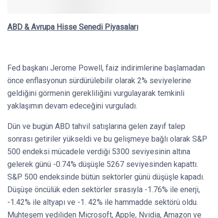
ABD & Avrupa Hisse Senedi Piyasaları
Fed başkanı Jerome Powell, faiz indirimlerine başlamadan
önce enflasyonun sürdürülebilir olarak 2% seviyelerine
geldiğini görmenin gerekliliğini vurgulayarak temkinli
yaklaşımın devam edeceğini vurguladı.
Dün ve bugün ABD tahvil satışlarına gelen zayıf talep
sonrası getiriler yükseldi ve bu gelişmeye bağlı olarak S&P
500 endeksi mücadele verdiği 5300 seviyesinin altına
gelerek günü -0.74% düşüşle 5267 seviyesinden kapattı.
S&P 500 endeksinde bütün sektörler günü düşüşle kapadı.
Düşüşe öncülük eden sektörler sırasıyla -1.76% ile enerji,
-1.42% ile altyapı ve -1. 42% ile hammadde sektörü oldu.
Muhteşem yediliden Microsoft, Apple, Nvidia, Amazon ve