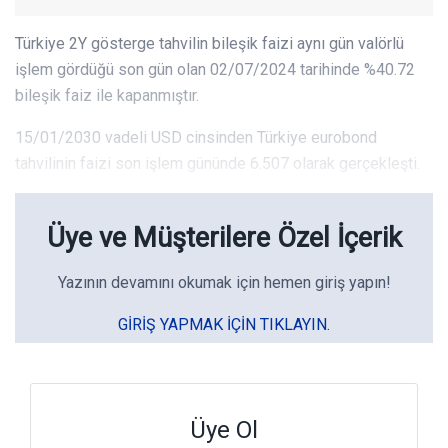
Türkiye 2Y gösterge tahvilin bileşik faizi aynı gün valörlü
işlem gördüğü son gün olan 02/07/2024 tarihinde %40.72
bileşik faiz ile kapanmıştır.
15/01/2030 vadeli USD cinsinden Türkiye eurobond
tahvilinin faizi son işlem gününde 6.507 olarak gerçekleşti.
Üye ve Müşterilere Özel İçerik
Yazının devamını okumak için hemen giriş yapın!
GIRIŞ YAPMAK IÇIN TIKLAYIN.
Üye Ol