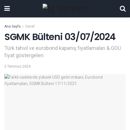
Ana Sayfa
Genel
SGMK Bülteni 03/07/2024
Türk tahvil ve eurobond kapanış fiyatlamaları & GOÜ
fiyat göstergeleri
3 Temmuz 2024