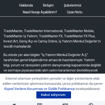
Hakkında
İletişim
Şubelerimiz
Nasıl Hesap Açabilirim?
Uyarı Notu
TradeMaster, TradeMaster International, TradeMaster Mobile,
TradeMaster İş Yatırım, TradeMaster FX, TradeMaster FX Plus,
Invest Art, Geniş Açı ve Camiş Online, İş Yatırım Menkul Değerler'in
tescilli markalarıdır.
Bu sitede yer alan bilgiler “İş Yatırım Menkul Değerler A.Ş.”
tarafından genel bilgilendirme amacı ile hazırlanmıştır. Yatırım
bilgi, yorum ve tavsiyeleri yatırım danışmanlığı kapsamında değildir
ve sermaye piyasasındaki alım satım kararlarınızı destekleyecek
yeterli bilgiyi içermeyebilir.
Uyarı notu için lütfen tıklayınız.
İnternet sitemize yerleştirilen çerezler ve diğer yöntemlerle elde
edilen verilerinizin işlenmesi konusunda, çerez politikamızı da içeren
Bu içeriğe ilişkin tüm telif hakları İş Yatırım Menkul Değerler A.Ş.’ye
Kişisel Verilerin Korunması ve Gizlilik Politikamızı
inceleyebilirsiniz.
aittir. Bu içerik, açık iznimiz olmaksızın başkaları tarafından
herhangi bir amaçla, kısmen veya tamamen çoğaltılamaz,
Kabul ediyorum.
dağıtılamaz, yayımlanamaz veya değiştirilemez.