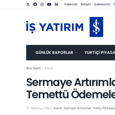
Hakkında
İletişim
Şubelerimiz
GÜNLÜK RAPORLAR
YURTIÇI PIYAS
Ana Sayfa
Genel
Sermaye Artırımla
Temettü Ödemeler
17 Temmuz 2024
Genel
,
Sermaye Artırımları
,
Yurtiçi Piyasala