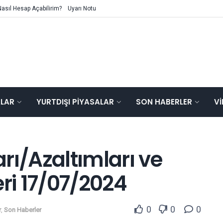
Nasıl Hesap Açabilirim?
Uyarı Notu
ALAR
YURTDIŞI PIYASALAR
SON HABERLER
V
rı/Azaltımları ve
i 17/07/2024
0
0
0
r
,
Son Haberler