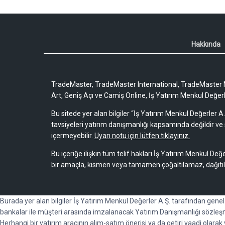
Hakkında
TradeMaster, TradeMaster International, TradeMaster M
Art, Geniş Açı ve Camiş Online, İş Yatırım Menkul Değerler
Bu sitede yer alan bilgiler “İş Yatırım Menkul Değerler A.
tavsiyeleri yatırım danışmanlığı kapsamında değildir ve 
içermeyebilir.
Uyarı notu için lütfen tıklayınız.
Bu içeriğe ilişkin tüm telif hakları İş Yatırım Menkul Değe
bir amaçla, kısmen veya tamamen çoğaltılamaz, dağıtı
Burada yer alan bilgiler İş Yatırım Menkul Değerler A.Ş. tarafından gene
bankalar ile müşteri arasında imzalanacak Yatırım Danışmanlığı sözleşm
Herhangi bir yatırım aracının alım-satım önerisi ya da getiri vaadi olara