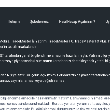
İletişim
Şubelerimiz
Nasıl Hesap Açabilirim?
Uy
obile, TradeMaster İş Yatırım, TradeMaster FX, TradeMaster FX Plus, I
'in tescilli markalarıdır.
Ş.” tarafından genel bilgilendirme amacı ile hazırlanmıştır. Yatırım bilgi,
sermaye piyasasındaki alım satım kararlarınızı destekleyecek yeterli bilg
rler A.Ş.’ye aittir. Bu içerik, açık iznimiz olmaksızın başkaları tarafından
lamaz, yayımlanamaz veya değiştirilemez.
l bilgilendirme amacı ile hazırlanmıştır. Yatırım Danışmanlığı hizmeti; a
esi çerçevesinde sunulmaktadır. Burada yer alan yorum ve tavsiyeler, y
k yorumlanmamalıdır. Bu görüşler mali durumunuz ile risk ve gitiri tercihl