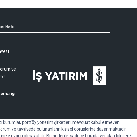
arı Notu
nvest
 yorum ve
iyi
 herhangi
racı kurumlar, portföy yönetim şirketleri, mevduat kabul etmeyen
orum ve tavsiyede bulunanların kişisel görüşlerine dayanmaktadır.
erinize uygun olmayabilir. Bu nedenle, sadece burada yer alan bilgilere