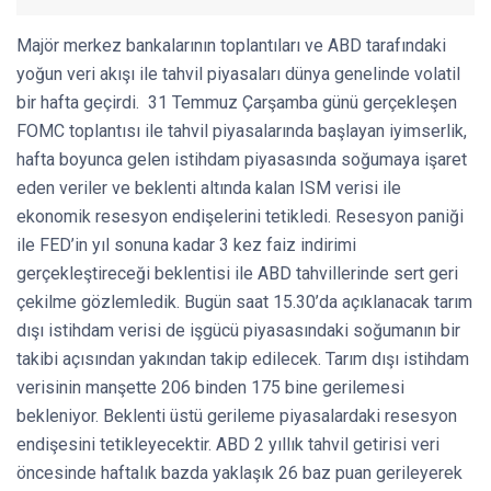
Majör merkez bankalarının toplantıları ve ABD tarafındaki
yoğun veri akışı ile tahvil piyasaları dünya genelinde volatil
bir hafta geçirdi. 31 Temmuz Çarşamba günü gerçekleşen
FOMC toplantısı ile tahvil piyasalarında başlayan iyimserlik,
hafta boyunca gelen istihdam piyasasında soğumaya işaret
eden veriler ve beklenti altında kalan ISM verisi ile
ekonomik resesyon endişelerini tetikledi. Resesyon paniği
ile FED’in yıl sonuna kadar 3 kez faiz indirimi
gerçekleştireceği beklentisi ile ABD tahvillerinde sert geri
çekilme gözlemledik. Bugün saat 15.30’da açıklanacak tarım
dışı istihdam verisi de işgücü piyasasındaki soğumanın bir
takibi açısından yakından takip edilecek. Tarım dışı istihdam
verisinin manşette 206 binden 175 bine gerilemesi
bekleniyor. Beklenti üstü gerileme piyasalardaki resesyon
endişesini tetikleyecektir. ABD 2 yıllık tahvil getirisi veri
öncesinde haftalık bazda yaklaşık 26 baz puan gerileyerek