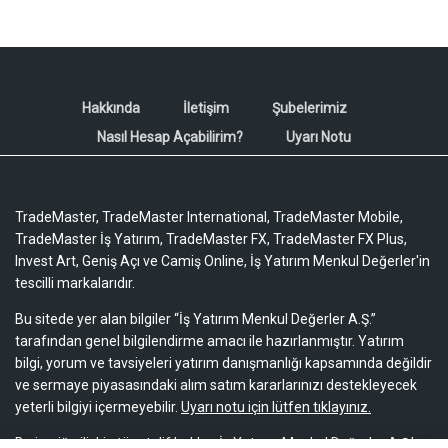
Hakkında
İletişim
Şubelerimiz
Nasıl Hesap Açabilirim?
Uyarı Notu
TradeMaster, TradeMaster International, TradeMaster Mobile,
TradeMaster İş Yatırım, TradeMaster FX, TradeMaster FX Plus,
Invest Art, Geniş Açı ve Camiş Online, İş Yatırım Menkul Değerler'in
tescilli markalarıdır.
Bu sitede yer alan bilgiler “İş Yatırım Menkul Değerler A.Ş.”
tarafından genel bilgilendirme amacı ile hazırlanmıştır. Yatırım
bilgi, yorum ve tavsiyeleri yatırım danışmanlığı kapsamında değildir
ve sermaye piyasasındaki alım satım kararlarınızı destekleyecek
yeterli bilgiyi içermeyebilir.
Uyarı notu için lütfen tıklayınız.
Bu içeriğe ilişkin tüm telif hakları İş Yatırım Menkul Değerler A.Ş.’ye