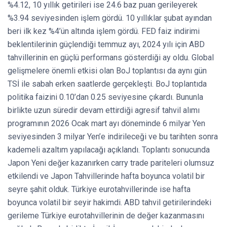
%4.12, 10 yıllık getirileri ise 24.6 baz puan gerileyerek
%3.94 seviyesinden işlem gördü. 10 yıllıklar şubat ayından
beri ilk kez %4’ün altında işlem gördü. FED faiz indirimi
beklentilerinin güçlendiği temmuz ayı, 2024 yılı için ABD
tahvillerinin en güçlü performans gösterdiği ay oldu. Global
gelişmelere önemli etkisi olan BoJ toplantısı da aynı gün
TSİ ile sabah erken saatlerde gerçekleşti. BoJ toplantıda
politika faizini 0.10’dan 0.25 seviyesine çıkardı. Bununla
birlikte uzun süredir devam ettirdiği agresif tahvil alımı
programının 2026 Ocak mart ayı döneminde 6 milyar Yen
seviyesinden 3 milyar Yen’e indirileceği ve bu tarihten sonra
kademeli azaltım yapılacağı açıklandı. Toplantı sonucunda
Japon Yeni değer kazanırken carry trade pariteleri olumsuz
etkilendi ve Japon Tahvillerinde hafta boyunca volatil bir
seyre şahit olduk. Türkiye eurotahvillerinde ise hafta
boyunca volatil bir seyir hakimdi. ABD tahvil getirilerindeki
gerileme Türkiye eurotahvillerinin de değer kazanmasını