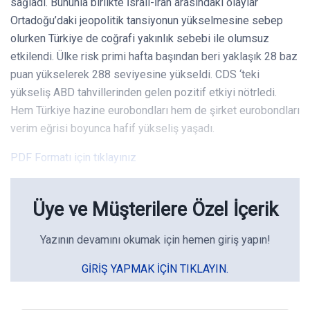
sağladı. Bununla birlikte İsrail-İran arasındaki olaylar
Ortadoğu’daki jeopolitik tansiyonun yükselmesine sebep
olurken Türkiye de coğrafi yakınlık sebebi ile olumsuz
etkilendi. Ülke risk primi hafta başından beri yaklaşık 28 baz
puan yükselerek 288 seviyesine yükseldi. CDS ‘teki
yükseliş ABD tahvillerinden gelen pozitif etkiyi nötrledi.
Hem Türkiye hazine eurobondları hem de şirket eurobondları
verim eğrisi boyunca hafif yükseliş yaşadı.
PDF Formatı için tıklayınız
Üye ve Müşterilere Özel İçerik
Yazının devamını okumak için hemen giriş yapın!
GIRIŞ YAPMAK IÇIN TIKLAYIN.