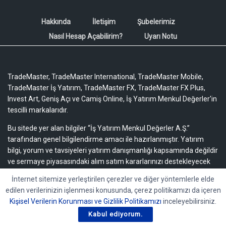
Hakkında
İletişim
Şubelerimiz
Nasıl Hesap Açabilirim?
Uyarı Notu
TradeMaster, TradeMaster International, TradeMaster Mobile,
TradeMaster İş Yatırım, TradeMaster FX, TradeMaster FX Plus,
Invest Art, Geniş Açı ve Camiş Online, İş Yatırım Menkul Değerler'in
tescilli markalarıdır.
Bu sitede yer alan bilgiler “İş Yatırım Menkul Değerler A.Ş.”
tarafından genel bilgilendirme amacı ile hazırlanmıştır. Yatırım
bilgi, yorum ve tavsiyeleri yatırım danışmanlığı kapsamında değildir
ve sermaye piyasasındaki alım satım kararlarınızı destekleyecek
yeterli bilgiyi içermeyebilir.
Uyarı notu için lütfen tıklayınız.
İnternet sitemize yerleştirilen çerezler ve diğer yöntemlerle elde
edilen verilerinizin işlenmesi konusunda, çerez politikamızı da içeren
Bu içeriğe ilişkin tüm telif hakları İş Yatırım Menkul Değerler A.Ş.’ye
Kişisel Verilerin Korunması ve Gizlilik Politikamızı
inceleyebilirsiniz.
aittir. Bu içerik, açık iznimiz olmaksızın başkaları tarafından
herhangi bir amaçla, kısmen veya tamamen çoğaltılamaz,
Kabul ediyorum.
dağıtılamaz, yayımlanamaz veya değiştirilemez.