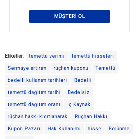
MÜŞTERI OL
Etiketler:
temettü verimi
temettü hisseleri
Sermaye artırım
rüçhan kuponu
Temettü
bedelli kullanım tarihleri
Bedelli
temettü dağıtım tarihi
Bedelsiz
temettü dağıtım oranı
İç Kaynak
rüçhan hakkı kısıtlanarak
Rüçhan Hakkı
Kupon Pazarı
Hak Kullanımı
hisse
Bölünme