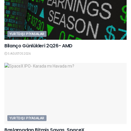
YURTDIŞI PIYASALAR
Bilanço Günlükleri 2Q26- AMD
5 AĞUSTOS 2026
YURTDIŞI PIYASALAR
Başlamadan Bitmiş Savaş, SpaceX