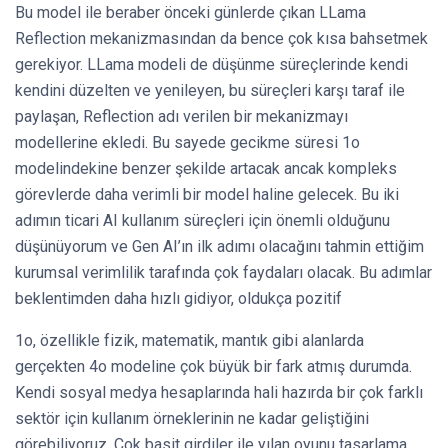
Bu model ile beraber önceki günlerde çıkan LLama
Reflection mekanizmasından da bence çok kısa bahsetmek
gerekiyor. LLama modeli de düşünme süreçlerinde kendi
kendini düzelten ve yenileyen, bu süreçleri karşı taraf ile
paylaşan, Reflection adı verilen bir mekanizmayı
modellerine ekledi. Bu sayede gecikme süresi 1o
modelindekine benzer şekilde artacak ancak kompleks
görevlerde daha verimli bir model haline gelecek. Bu iki
adımın ticari AI kullanım süreçleri için önemli olduğunu
düşünüyorum ve Gen AI’ın ilk adımı olacağını tahmin ettiğim
kurumsal verimlilik tarafında çok faydaları olacak. Bu adımlar
beklentimden daha hızlı gidiyor, oldukça pozitif
1o, özellikle fizik, matematik, mantık gibi alanlarda
gerçekten 4o modeline çok büyük bir fark atmış durumda.
Kendi sosyal medya hesaplarında hali hazırda bir çok farklı
sektör için kullanım örneklerinin ne kadar geliştiğini
görebiliyoruz. Çok basit girdiler ile yılan oyunu tasarlama,