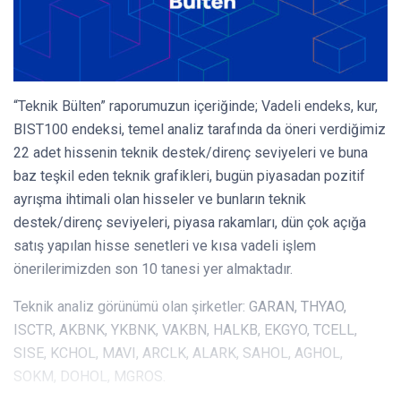
“Teknik Bülten” raporumuzun içeriğinde; Vadeli endeks, kur,
BIST100 endeksi, temel analiz tarafında da öneri verdiğimiz
22 adet hissenin teknik destek/direnç seviyeleri ve buna
baz teşkil eden teknik grafikleri, bugün piyasadan pozitif
ayrışma ihtimali olan hisseler ve bunların teknik
destek/direnç seviyeleri, piyasa rakamları, dün çok açığa
satış yapılan hisse senetleri ve kısa vadeli işlem
önerilerimizden son 10 tanesi yer almaktadır.
Teknik analiz görünümü olan şirketler: GARAN, THYAO,
ISCTR, AKBNK, YKBNK, VAKBN, HALKB, EKGYO, TCELL,
SISE, KCHOL, MAVI, ARCLK, ALARK, SAHOL, AGHOL,
SOKM, DOHOL, MGROS.