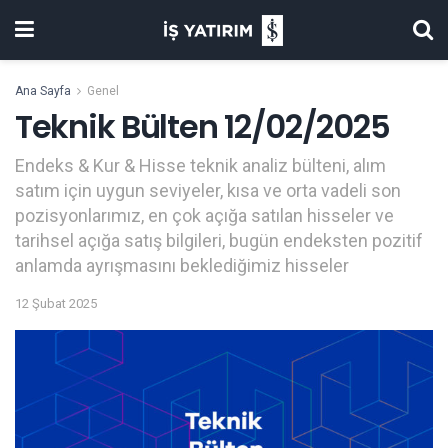
Ana Sayfa
Genel
Teknik Bülten 12/02/2025
Endeks & Kur & Hisse teknik analiz bülteni, alım
satım için uygun seviyeler, kısa ve orta vadeli son
pozisyonlarımız, en çok açığa satılan hisseler ve
tarihsel açığa satış bilgileri, bugün endeksten pozitif
anlamda ayrışmasını beklediğimiz hisseler
12 Şubat 2025