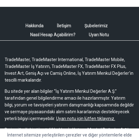
Hakkında
İletişim
Şubelerimiz
Nasıl Hesap Açabilirim?
Uyarı Notu
TradeMaster, TradeMaster International, TradeMaster Mobile,
TradeMaster İş Yatırım, TradeMaster FX, TradeMaster FX Plus,
Invest Art, Geniş Açı ve Camiş Online, İş Yatırım Menkul Değerler'in
tescilli markalarıdır.
Bu sitede yer alan bilgiler “İş Yatırım Menkul Değerler A.Ş.”
tarafından genel bilgilendirme amacı ile hazırlanmıştır. Yatırım
bilgi, yorum ve tavsiyeleri yatırım danışmanlığı kapsamında değildir
ve sermaye piyasasındaki alım satım kararlarınızı destekleyecek
yeterli bilgiyi içermeyebilir.
Uyarı notu için lütfen tıklayınız.
Bu içeriğe ilişkin tüm telif hakları İş Yatırım Menkul Değerler A.Ş.’ye
İnternet sitemize yerleştirilen çerezler ve diğer yöntemlerle elde
aittir. Bu içerik, açık iznimiz olmaksızın başkaları tarafından