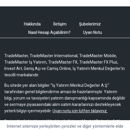
Hakkında
İletişim
Şubelerimiz
Nasıl Hesap Açabilirim?
Uyarı Notu
TradeMaster, TradeMaster International, TradeMaster Mobile,
TradeMaster İş Yatırım, TradeMaster FX, TradeMaster FX Plus,
Invest Art, Geniş Açı ve Camiş Online, İş Yatırım Menkul Değerler'in
tescilli markalarıdır.
Bu sitede yer alan bilgiler “İş Yatırım Menkul Değerler A.Ş.”
tarafından genel bilgilendirme amacı ile hazırlanmıştır. Yatırım
bilgi, yorum ve tavsiyeleri yatırım danışmanlığı kapsamında değildir
ve sermaye piyasasındaki alım satım kararlarınızı destekleyecek
yeterli bilgiyi içermeyebilir.
Uyarı notu için lütfen tıklayınız.
Bu içeriğe ilişkin tüm telif hakları İş Yatırım Menkul Değerler A.Ş.’ye
İnternet sitemize yerleştirilen çerezler ve diğer yöntemlerle elde
aittir. Bu içerik, açık iznimiz olmaksızın başkaları tarafından