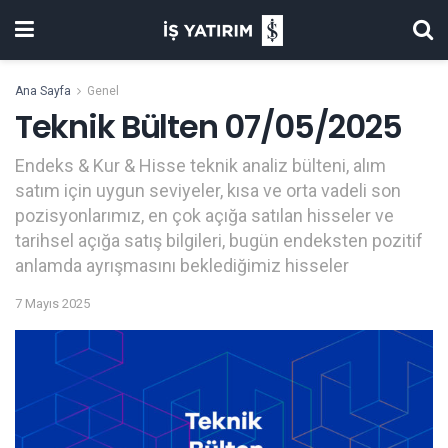
Ana Sayfa
Genel
Teknik Bülten 07/05/2025
Endeks & Kur & Hisse teknik analiz bülteni, alım
satım için uygun seviyeler, kısa ve orta vadeli son
pozisyonlarımız, en çok açığa satılan hisseler ve
tarihsel açığa satış bilgileri, bugün endeksten pozitif
anlamda ayrışmasını beklediğimiz hisseler
7 Mayıs 2025