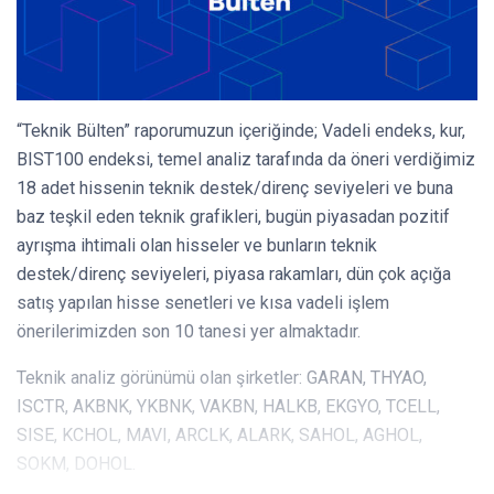
“Teknik Bülten” raporumuzun içeriğinde; Vadeli endeks, kur,
BIST100 endeksi, temel analiz tarafında da öneri verdiğimiz
18 adet hissenin teknik destek/direnç seviyeleri ve buna
baz teşkil eden teknik grafikleri, bugün piyasadan pozitif
ayrışma ihtimali olan hisseler ve bunların teknik
destek/direnç seviyeleri, piyasa rakamları, dün çok açığa
satış yapılan hisse senetleri ve kısa vadeli işlem
önerilerimizden son 10 tanesi yer almaktadır.
Teknik analiz görünümü olan şirketler: GARAN, THYAO,
ISCTR, AKBNK, YKBNK, VAKBN, HALKB, EKGYO, TCELL,
SISE, KCHOL, MAVI, ARCLK, ALARK, SAHOL, AGHOL,
SOKM, DOHOL.