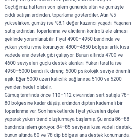
Geçtiğimiz haftanın son işlem gününde altın ve gümüşte
ciddi satışın ardından, toparlama gösterdiler. Atın %5
yükselirken, gümüş ise %8,1 değer kazancı yaşadı. Yaşanan
satış ardından, toparlanma ve alıcıların kontrolü ele alması
şeklinde yorumlanabilir. Fiyat 4900–4950 bandında ve
yukarı yönlü ivme korunuyor. 4800–4850 bölgesi artık kısa
vadede ana destek gibi çalışıyor. Bunun altında 4700 ve
4600 seviyeleri güçlü destek alanları. Yukarı tarafta ise
4950–5000 bandı ilk direnç, 5000 psikolojik seviye önemli
eşik. Eğer 5000 üzeri kalıcılık sağlanırsa 5100 ve 5200
yeniden hedef olabilir.
Gümüş tarafında önce 110–112 civarından sert satışla 78–
80 bölgesine kadar düşüş, ardından dipten kademeli bir
toparlanma var. Son hareketlerde fiyat yükselen dipler
yaparak yukarı trend oluşturmaya başlamış. Şu anda 86–88
bandında işlem görüyor. 84–85 seviyesi kısa vadeli destek,
bunun altında 80 ve 78 dip bölgesi ana destek konumunda.