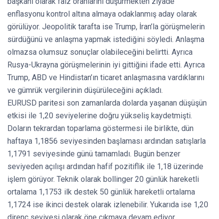
başkanı olarak faiz oranlarını düşürmekten ziyade
enflasyonu kontrol altına almaya odaklanmış aday olarak
görülüyor. Jeopolitik tarafta ise Trump, İran’la görüşmelerin
sürdüğünü ve anlaşma yapmak istediğini söyledi. Anlaşma
olmazsa olumsuz sonuçlar olabileceğini belirtti. Ayrıca
Rusya-Ukrayna görüşmelerinin iyi gittiğini ifade etti. Ayrıca
Trump, ABD ve Hindistan’ın ticaret anlaşmasına vardıklarını
ve gümrük vergilerinin düşürüleceğini açıkladı.
EURUSD paritesi son zamanlarda dolarda yaşanan düşüşün
etkisi ile 1,20 seviyelerine doğru yükseliş kaydetmişti.
Doların tekrardan toparlama göstermesi ile birlikte, dün
haftaya 1,1856 seviyesinden başlaması ardından satışlarla
1,1791 seviyesinde günü tamamladı. Bugün benzer
seviyeden açılışı ardından hafif pozitiflik ile 1,18 üzerinde
işlem görüyor. Teknik olarak bollinger 20 günlük hareketli
ortalama 1,1753 ilk destek 50 günlük hareketli ortalama
1,1724 ise ikinci destek olarak izlenebilir. Yukarıda ise 1,20
direnç seviyesi olarak öne çıkmaya devam ediyor.