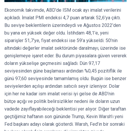
Ekonomik takvimde, ABD’de ISM ocak ayı imalat verilerini
açıkladı. İmalat PMI endeksi 4,7 puan artarak 52,6’ya çıktı.
Bu seviye beklentilerin üzerindeydi ve Ağustos 2022’den
bu yana en yüksek değer oldu. İstihdam 48,1’e, yeni
siparişler 51,7’ye, fiyat endeksi ise 59’a yükseldi. 50’nin
altındaki değerler imalat sektöründe daralmayı, üzerinde ise
genişlemeye işaret eder. Bu durum piyasalara güven vererek
doların yükselişe geçmesini sağladı. Dün 97,17
seviyesinden güne başlaması ardından %0,45 pozitiflik ile
günü 97,60 seviyesinde tamamlamış oldu. Bugün ise benzer
seviyelerden açılışı ardından satıcılı seyir izleniyor. Dolar
için her ne kadar ism imalat verisi iyi gelse de ABD’nin
bütçe açığı ve politik belirsizlikler nedeni ile doların uzun
vadede zayıflayabileceği beklentisi yer alıyor. Diğer taraftan
geçtiğimiz haftanın son gününde Trump, Kevin Warsh’ı yeni
Fed başkanı adayı olarak gösterdi. Warsh, Fed’in bir sonraki