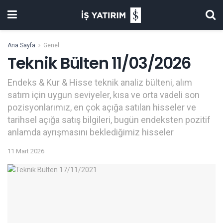
Ana Sayfa
Genel
Teknik Bülten 11/03/2026
Endeks & Kur & Hisse teknik analiz bülteni, alım
satım için uygun seviyeler, kısa ve orta vadeli son
pozisyonlarımız, en çok açığa satılan hisseler ve
tarihsel açığa satış bilgileri, bugün endeksten pozitif
anlamda ayrışmasını beklediğimiz hisseler
11 Mart 2026