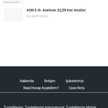
ASELS.IS: Aselsan 2Ç26 Kar Analizi
5 AĞUSTOS 2026
Hakkında
İletişim
Şubelerimiz
Nasıl Hesap Açabilirim?
Uyarı Notu
TradeMaster, TradeMaster International, TradeMaster Mobile,