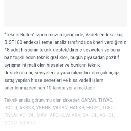
“Teknik Bülten” raporumuzun içeriğinde; Vadeli endeks, kur,
BIST100 endeksi, temel analiz tarafında da öneri verdiğimiz
18 adet hissenin teknik destek/direnç seviyeleri ve buna
baz teşkil eden teknik grafikleri, bugün piyasadan pozitif
ayrışma ihtimali olan hisseler ve bunların teknik
destek/direnç seviyeleri, piyasa rakamları, dün çok açığa
satış yapılan hisse senetleri ve kısa vadeli işlem
önerilerimizden son 10 tanesi yer almaktadır.
Teknik analiz görünümü olan şirketler: GARAN, THYAO,
ISCTR, AKBNK, YKBNK, VAKBN, HALKB, EKGYO, TCELL,
ENKAI, KCHOL, MAVI, ARCLK, ALARK, SAHOL, AGHOL,
SOKM, MPARK.