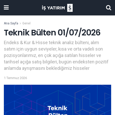
Ana Sayfa
Genel
Teknik Bülten 01/07/2026
Endeks & Kur & Hisse teknik analiz bülteni, alım
satım için uygun seviyeler, kısa ve orta vadeli son
pozisyonlarımız, en çok açığa satılan hisseler ve
tarihsel açığa satış bilgileri, bugün endeksten pozitif
anlamda ayrışmasını beklediğimiz hisseler
1 Temmuz 2026