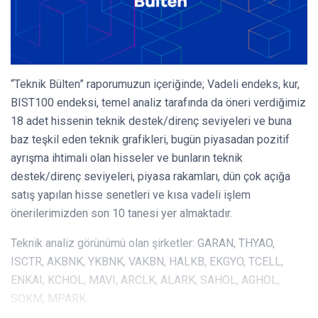
“Teknik Bülten” raporumuzun içeriğinde; Vadeli endeks, kur,
BIST100 endeksi, temel analiz tarafında da öneri verdiğimiz
18 adet hissenin teknik destek/direnç seviyeleri ve buna
baz teşkil eden teknik grafikleri, bugün piyasadan pozitif
ayrışma ihtimali olan hisseler ve bunların teknik
destek/direnç seviyeleri, piyasa rakamları, dün çok açığa
satış yapılan hisse senetleri ve kısa vadeli işlem
önerilerimizden son 10 tanesi yer almaktadır.
Teknik analiz görünümü olan şirketler: GARAN, THYAO,
ISCTR, AKBNK, YKBNK, VAKBN, HALKB, EKGYO, TCELL,
ENKAI, KCHOL, MAVI, ARCLK, ALARK, SAHOL, AGHOL,
SOKM, MPARK.