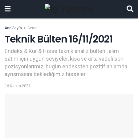
Ana Sayfa
Genel
Teknik Bülten 16/11/2021
Endeks & Kur & Hisse teknik analiz bülteni, alım
satım için uygun seviyeler, kısa ve orta vadeli son
pozisyonlarımız, bugün endeksten pozitif anlamda
ayrışmasını beklediğimiz hisseler
16 Kasım 2021