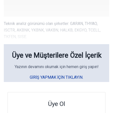
Teknik analiz görünümü olan şirketler: GARAN, THYAO,
ISCTR, AKBNK, YKBNK, VAKBN, HALKB, EKGYO, TCELL,
TKFEN, SISE.
Üye ve Müşterilere Özel İçerik
Yazının devamını okumak için hemen giriş yapın!
GIRIŞ YAPMAK IÇIN TIKLAYIN.
Üye Ol