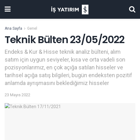
Ana Sayfa
Genel
Teknik Bülten 23/05/2022
Endeks & Kur & Hisse teknik analiz bülteni, alım
satım için uygun seviyeler, kısa ve orta vadeli son
pozisyonlarımız, en çok açığa satılan hisseler ve
tarihsel açığa satış bilgileri, bugün endeksten pozitif
anlamda ayrışmasını beklediğimiz hisseler
23 Mayıs 2022