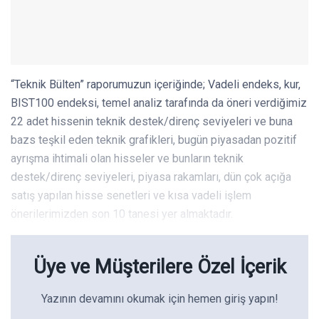
“Teknik Bülten” raporumuzun içeriğinde; Vadeli endeks, kur,
BIST100 endeksi, temel analiz tarafında da öneri verdiğimiz
22 adet hissenin teknik destek/direnç seviyeleri ve buna
bazs teşkil eden teknik grafikleri, bugün piyasadan pozitif
ayrışma ihtimali olan hisseler ve bunların teknik
destek/direnç seviyeleri, piyasa rakamları, dün çok açığa
satış yapılan hisse senetleri ve kısa vadeli işlem
önerilerimizden son 10 tanesi yer almaktadır.
Üye ve Müşterilere Özel İçerik
Yazının devamını okumak için hemen giriş yapın!