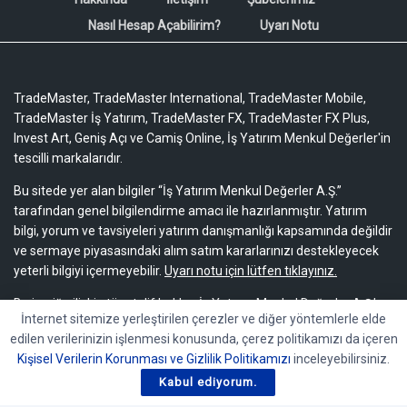
Nasıl Hesap Açabilirim?
Uyarı Notu
TradeMaster, TradeMaster International, TradeMaster Mobile,
TradeMaster İş Yatırım, TradeMaster FX, TradeMaster FX Plus,
Invest Art, Geniş Açı ve Camiş Online, İş Yatırım Menkul Değerler'in
tescilli markalarıdır.
Bu sitede yer alan bilgiler “İş Yatırım Menkul Değerler A.Ş.”
tarafından genel bilgilendirme amacı ile hazırlanmıştır. Yatırım
bilgi, yorum ve tavsiyeleri yatırım danışmanlığı kapsamında değildir
ve sermaye piyasasındaki alım satım kararlarınızı destekleyecek
yeterli bilgiyi içermeyebilir.
Uyarı notu için lütfen tıklayınız.
Bu içeriğe ilişkin tüm telif hakları İş Yatırım Menkul Değerler A.Ş.’ye
İnternet sitemize yerleştirilen çerezler ve diğer yöntemlerle elde
aittir. Bu içerik, açık iznimiz olmaksızın başkaları tarafından
edilen verilerinizin işlenmesi konusunda, çerez politikamızı da içeren
herhangi bir amaçla, kısmen veya tamamen çoğaltılamaz,
Kişisel Verilerin Korunması ve Gizlilik Politikamızı
inceleyebilirsiniz.
dağıtılamaz, yayımlanamaz veya değiştirilemez.
Kabul ediyorum.