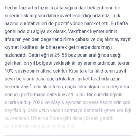
Fed’in faiz artış hızını azaltacağına dair beklentilerin bir
süredir risk algısını daha kuvvetlendirdiği ortamda, Türk
hazine eurotahvilleri de pozitif yönde hareket etti. Bu hafta
genelinde bu algıya ek olarak, Vakıfbank kıymetlerinin
itfasının yeniden değerlendirilme çabası ve dış alımlar, zayıf
kıymet likiditesi ile birleşerek getirilerde daralmayı
hızlandırdı. Getiri eğrisi 25-55 baz puan aralığında aşağı
gelirken, on yıl bölgesi yaklaşık iki ay aranın ardından, tekrar
10% seviyesinin altına çekildi. Kısa tarafta likiditenin zayıf
seyri bu kısmı daha güçlü kılarken, şirket tarafında uzun
süredir zayıf olan likiditenin, güçlü lokal ilgisi ile birleşmesi
sonucu performans daha kuvvetli oldu. Bir süredir ilginin
sınırlı kaldığı 2026 ve Mayıs ayından bu yana hacimlerin çok
zayıfladığı daha uzun vadeli sermaye benzeri kıymetlere ilgi
kuvvetlendi, Ülker ve Zoren gibi daha yüksek getirili
kıymetlerde de güçlü ilgi öne çıktı.