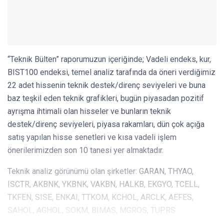
“Teknik Bülten” raporumuzun içeriğinde; Vadeli endeks, kur,
BIST100 endeksi, temel analiz tarafında da öneri verdiğimiz
22 adet hissenin teknik destek/direnç seviyeleri ve buna
baz teşkil eden teknik grafikleri, bugün piyasadan pozitif
ayrışma ihtimali olan hisseler ve bunların teknik
destek/direnç seviyeleri, piyasa rakamları, dün çok açığa
satış yapılan hisse senetleri ve kısa vadeli işlem
önerilerimizden son 10 tanesi yer almaktadır.
Teknik analiz görünümü olan şirketler: GARAN, THYAO,
ISCTR, AKBNK, YKBNK, VAKBN, HALKB, EKGYO, TCELL,
TKFEN, SISE, ENKAI, TTKOM, KCHOL, ARCLK, AEFES,
SAHOL, AGHOL, SOKM, BIMAS, MGROS, TUPRS.