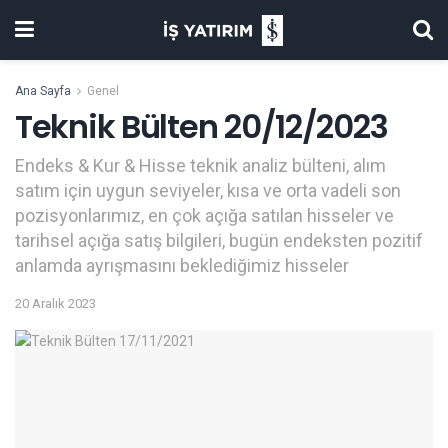
Ana Sayfa
Genel
Teknik Bülten 20/12/2023
Endeks & Kur & Hisse teknik analiz bülteni, alım
satım için uygun seviyeler, kısa ve orta vadeli son
pozisyonlarımız, en çok açığa satılan hisseler ve
tarihsel açığa satış bilgileri, bugün endeksten pozitif
anlamda ayrışmasını beklediğimiz hisseler
20 Aralık 2023