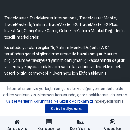
TradeMaster, TradeMaster International, TradeMaster Mobile,
TradeMaster İş Yatırım, TradeMaster FX, TradeMaster FX Plus,
Invest Art, Geniş Açı ve Camiş Online, İş Yatırım Menkul Değerler'in
tescilli markalarıdır.
Bu sitede yer alan bilgiler “İş Yatırım Menkul Değerler A.Ş.”
tarafından genel bilgilendirme amacı ile hazırlanmıştır. Yatırım
bilgi, yorum ve tavsiyeleri yatırım danışmanlığı kapsamında değildir
ve sermaye piyasasındaki alım satım kararlarınızı destekleyecek
yeterli bilgiyi içermeyebilir.
Uyarı notu için lütfen tıklayınız.
Bu içeriğe ilişkin tüm telif hakları İş Yatırım Menkul Değerler A.Ş.’ye
İnternet sitemize yerleştirilen çerezler ve diğer yöntemlerle elde
aittir. Bu içerik, açık iznimiz olmaksızın başkaları tarafından
edilen verilerinizin işlenmesi konusunda, çerez politikamızı da içeren
herhangi bir amaçla, kısmen veya tamamen çoğaltılamaz,
Kişisel Verilerin Korunması ve Gizlilik Politikamızı
inceleyebilirsiniz.
dağıtılamaz, yayımlanamaz veya değiştirilemez.
Kabul ediyorum.
Anasayfa
Kategoriler
Son Yazılar
Videolar