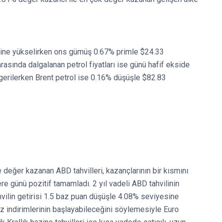
sine yükselirken ons gümüş 0.67% primle $24.33
sında dalgalanan petrol fiyatları ise günü hafif ekside
erilerken Brent petrol ise 0.16% düşüşle $82.83
 değer kazanan ABD tahvilleri, kazançlarının bir kısmını
re günü pozitif tamamladı. 2 yıl vadeli ABD tahvilinin
ahvilin getirisi 1.5 baz puan düşüşle 4.08% seviyesine
iz indirimlerinin başlayabileceğini söylemesiyle Euro