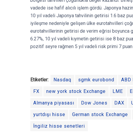
bölgesi tahvilleri çoğunlukla değer kazandı. Birleşi
vadede ise hafif alıcılı işlem gördü. Japonya hazin
10 yıl vadeli Japonya tahvilinin getirisi 1.6 baz p
iyileşme nedeniyle gelişen ülke eurotahvilleri çoğun
eurotahvillerinin getirisi de verim eğrisi boyunca g
6.27%, 10 yıl vadeli kıymetin getirisi ise 8 baz p
pozitif seyre rağmen 5 yıl vadeli risk primi 7 puan
Etiketler:
Nasdaq
sgmk eurobond
ABD 
FX
new york stock Exchange
LME
E
Almanya piyasası
Dow Jones
DAX
yurtdışı hisse
German stock Exchange
İngiliz hisse senetleri