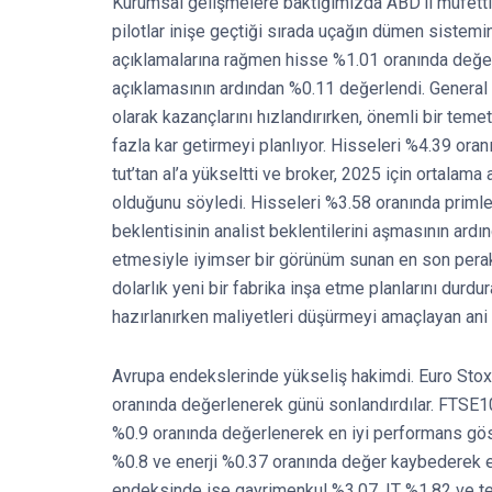
Kurumsal gelişmelere baktığımızda ABD’li müfettişl
pilotlar inişe geçtiği sırada uçağın dümen sisteminin
açıklamalarına rağmen hisse %1.01 oranında değerle
açıklamasının ardından %0.11 değerlendi. General E
olarak kazançlarını hızlandırırken, önemli bir tem
fazla kar getirmeyi planlıyor. Hisseleri %4.39 ora
tut’tan al’a yükseltti ve broker, 2025 için ortalama 
olduğunu söyledi. Hisseleri %3.58 oranında primlend
beklentisinin analist beklentilerini aşmasının ard
etmesiyle iyimser bir görünüm sunan en son perak
dolarlık yeni bir fabrika inşa etme planlarını durdu
hazırlanırken maliyetleri düşürmeyi amaçlayan ani 
Avrupa endekslerinde yükseliş hakimdi. Euro St
oranında değerlenerek günü sonlandırdılar. FTS
%0.9 oranında değerlenerek en iyi performans göst
%0.8 ve enerji %0.37 oranında değer kaybederek e
endeksinde ise gayrimenkul %3.07, IT %1.82 ve t