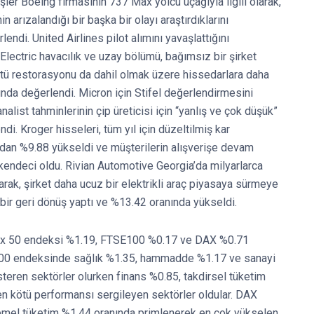
er Boeing firmasının 737 Max yolcu uçağıyla ilgili olarak,
 arızalandığı bir başka bir olayı araştırdıklarını
ndi. United Airlines pilot alımını yavaşlattığını
lectric havacılık ve uzay bölümü, bağımsız bir şirket
ettü restorasyonu da dahil olmak üzere hissedarlara daha
nında değerlendi. Micron için Stifel değerlendirmesini
analist tahminlerinin çip üreticisi için “yanlış ve çok düşük”
i. Kroger hisseleri, tüm yıl için düzeltilmiş kar
ından %9.88 yükseldi ve müşterilerin alışverişe devam
endeci oldu. Rivian Automotive Georgia’da milyarlarca
rarak, şirket daha ucuz bir elektrikli araç piyasaya sürmeye
bir geri dönüş yaptı ve %13.42 oranında yükseldi.
oxx 50 endeksi %1.19, FTSE100 %0.17 ve DAX %0.71
E100 endeksinde sağlık %1.35, hammadde %1.17 ve sanayi
eren sektörler olurken finans %0.85, takdirsel tüketim
n kötü performansı sergileyen sektörler oldular. DAX
emel tüketim %1.44 oranında primlenerek en çok yükselen