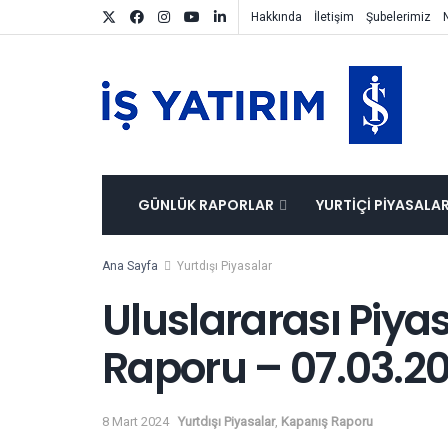
Hakkında
İletişim
Şubelerimiz
GÜNLÜK RAPORLAR
YURTIÇI PIYASALA
Ana Sayfa
Yurtdışı Piyasalar
Uluslararası Piya
Raporu – 07.03.2
8 Mart 2024
Yurtdışı Piyasalar
,
Kapanış Raporu