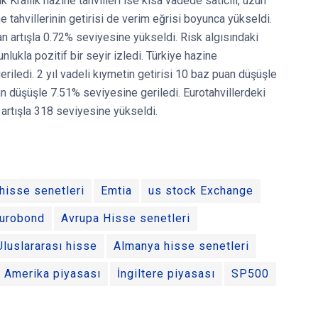
k Krallık hazine tahvilleri ise kısa vadede satıcılı, uzun
e tahvillerinin getirisi de verim eğrisi boyunca yükseldi.
uan artışla 0.72% seviyesine yükseldi. Risk algısındaki
lukla pozitif bir seyir izledi. Türkiye hazine
eriledi. 2 yıl vadeli kıymetin getirisi 10 baz puan düşüşle
uan düşüşle 7.51% seviyesine geriledi. Eurotahvillerdeki
 artışla 318 seviyesine yükseldi.
hisse senetleri
Emtia
us stock Exchange
urobond
Avrupa Hisse senetleri
Uluslararası hisse
Almanya hisse senetleri
Amerika piyasası
İngiltere piyasası
SP500