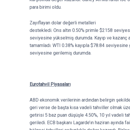
para birimi oldu.
Zayıflayan dolar değerli metalleri
destekledi. Ons altın 0.50% primle $2158 seviye
seviyesine yükselmiş durumda. Kayıp ve kazanç ara
tamamladı. WTI 0.38% kayıpla $78.84 seviyesine g
seviyesine gerilemiş durumda.
Eurotahvil Piyasaları
ABD ekonomik verilerinin ardından belirgin şekilde
geri verse de başta kısa vadeli tahviller olmak üze
getirisi 5 baz puan düşüşle 4.50%, 10 yıl vadeli t
geriledi. ECB başkanı Lagarde’ın haziran ayında fa