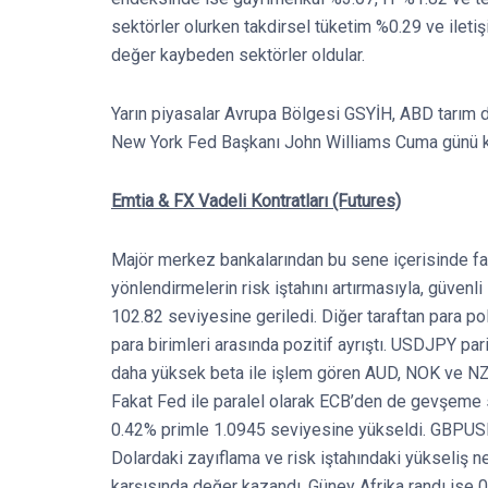
sektörler olurken takdirsel tüketim %0.29 ve ilet
değer kaybeden sektörler oldular.
Yarın piyasalar Avrupa Bölgesi GSYİH, ABD tarım dış
New York Fed Başkanı John Williams Cuma günü 
Emtia & FX Vadeli Kontratları (Futures)
Majör merkez bankalarından bu sene içerisinde fai
yönlendirmelerin risk iştahını artırmasıyla, güvenl
102.82 seviyesine geriledi. Diğer taraftan para po
para birimleri arasında pozitif ayrıştı. USDJPY pa
daha yüksek beta ile işlem gören AUD, NOK ve NZD 
Fakat Fed ile paralel olarak ECB’den de gevşeme 
0.42% primle 1.0945 seviyesine yükseldi. GBPUS
Dolardaki zayıflama ve risk iştahındaki yükseliş n
karşısında değer kazandı. Güney Afrika randı ise 