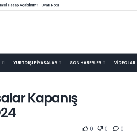
Nasıl Hesap Açabilirim?
Uyarı Notu
R
YURTDIŞI PIYASALAR
SON HABERLER
VIDEOLAR
salar Kapanış
024
0
0
0