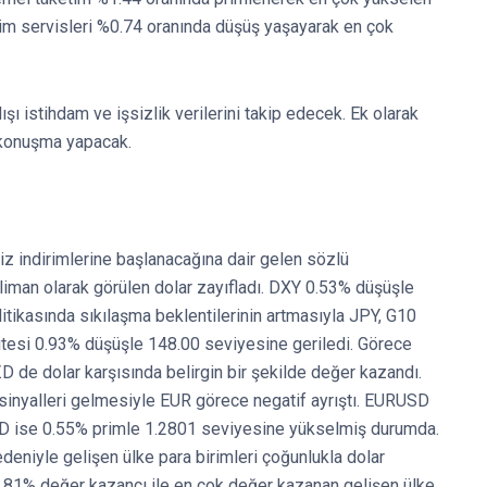
işim servisleri %0.74 oranında düşüş yaşayarak en çok
ı istihdam ve işsizlik verilerini takip edecek. Ek olarak
konuşma yapacak.
z indirimlerine başlanacağına dair gelen sözlü
i liman olarak görülen dolar zayıfladı. DXY 0.53% düşüşle
litikasında sıkılaşma beklentilerinin artmasıyla JPY, G10
ritesi 0.93% düşüşle 148.00 seviyesine geriledi. Görece
de dolar karşısında belirgin bir şekilde değer kazandı.
sinyalleri gelmesiyle EUR görece negatif ayrıştı. EURUSD
D ise 0.55% primle 1.2801 seviyesine yükselmiş durumda.
edeniyle gelişen ülke para birimleri çoğunlukla dolar
0.81% değer kazancı ile en çok değer kazanan gelişen ülke