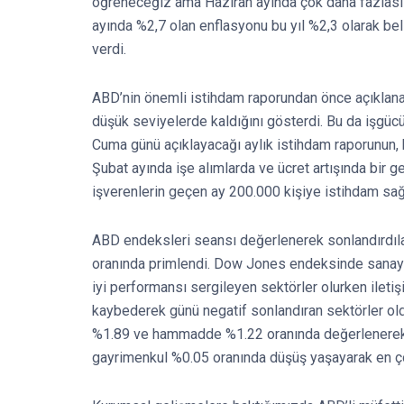
öğreneceğiz ama Haziran ayında çok daha fazlası 
ayında %2,7 olan enflasyonu bu yıl %2,3 olarak b
verdi.
ABD’nin önemli istihdam raporundan önce açıklanan 
düşük seviyelerde kaldığını gösterdi. Bu da işgüc
Cuma günü açıklayacağı aylık istihdam raporunun, h
Şubat ayında işe alımlarda ve ücret artışında bir 
işverenlerin geçen ay 200.000 kişiye istihdam sağ
ABD endeksleri seansı değerlenerek sonlandırd
oranında primlendi. Dow Jones endeksinde sanayi
iyi performansı sergileyen sektörler olurken ileti
kaybederek günü negatif sonlandıran sektörler old
%1.89 ve hammadde %1.22 oranında değerlenerek 
gayrimenkul %0.05 oranında düşüş yaşayarak en ço