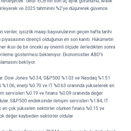
netleşecek” dedi. ECB’nin son üç aylık görünümü, Aralık
elirleyerek ve 2025 tahminini %2’ye düşürerek güvence
veriler, işsizlik maaşı başvurularının geçen hafta tarihi
ü piyasasının dirençli olduğunun en son kanıtı. Hükümetin
er ikisi de bir önceki ay önemli ölçüde ilerledikten sonra
gerileme göstermesi bekleniyor. Ekonomistler ABD’li
lamasını bekliyor.
ılar. Dow Jones %0.34, S&P500 %1.03 ve Nasdaq %1.51
 %1.06, enerji %0.70 ve IT %0.63 oranında yükselerek en
şim servisleri %0.19 ve finans %0.09 oranında değer
ular. S&P500 endeksinde iletişim servisleri %1.84, IT
en çok yükselen sektörler olurken finans %0.15 ve
k değer kaybeden sektörler oldular.