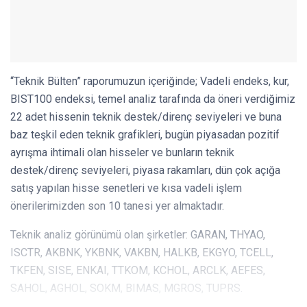
“Teknik Bülten” raporumuzun içeriğinde; Vadeli endeks, kur,
BIST100 endeksi, temel analiz tarafında da öneri verdiğimiz
22 adet hissenin teknik destek/direnç seviyeleri ve buna
baz teşkil eden teknik grafikleri, bugün piyasadan pozitif
ayrışma ihtimali olan hisseler ve bunların teknik
destek/direnç seviyeleri, piyasa rakamları, dün çok açığa
satış yapılan hisse senetleri ve kısa vadeli işlem
önerilerimizden son 10 tanesi yer almaktadır.
Teknik analiz görünümü olan şirketler: GARAN, THYAO,
ISCTR, AKBNK, YKBNK, VAKBN, HALKB, EKGYO, TCELL,
TKFEN, SISE, ENKAI, TTKOM, KCHOL, ARCLK, AEFES,
SAHOL, AGHOL, SOKM, BIMAS, MGROS, TUPRS.