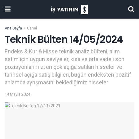
Ana Sayfa
Genel
Teknik Bülten 14/05/2024
Endeks & Kur & Hisse teknik analiz bülteni, alım
satım için uygun seviyeler, kısa ve orta vadeli son
pozisyonlarımız, en çok açığa satılan hisseler ve
tarihsel açığa satış bilgileri, bugün endeksten pozitif
anlamda ayrışmasını beklediğimiz hisseler
14 Mayıs 2024