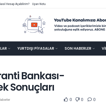
Nasıl Hesap Açabilirim?
Uyarı Notu
ALAR
YURTDIŞI PIYASALAR
SON HABERLER
V
ranti Bankası-
ek Sonuçları
0
0
0
aberler