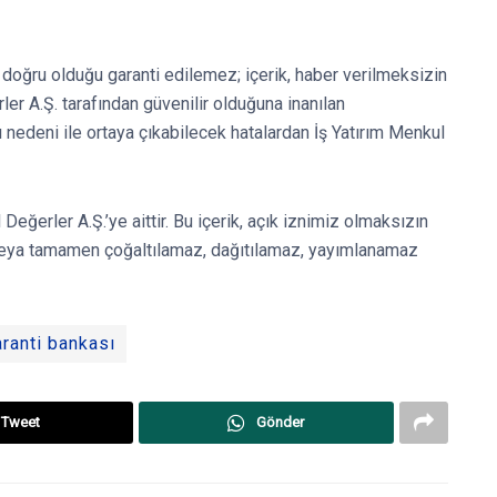
ve doğru olduğu garanti edilemez; içerik, haber verilmeksizin
rler A.Ş. tarafından güvenilir olduğuna inanılan
ı nedeni ile ortaya çıkabilecek hatalardan İş Yatırım Menkul
l Değerler A.Ş.’ye aittir. Bu içerik, açık iznimiz olmaksızın
 veya tamamen çoğaltılamaz, dağıtılamaz, yayımlanamaz
ranti bankası
Tweet
Gönder