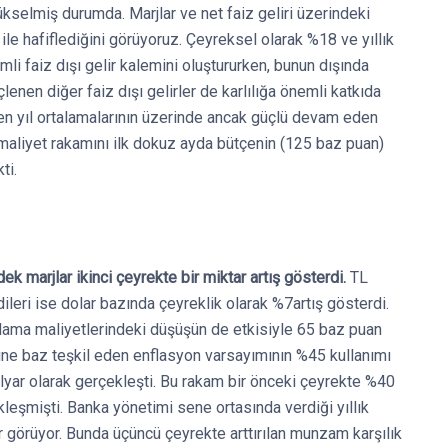
selmiş durumda. Marjlar ve net faiz geliri üzerindeki
ile hafiflediğini görüyoruz. Çeyreksel olarak %18 ve yıllık
li faiz dışı gelir kalemini oluştururken, bunun dışında
çlenen diğer faiz dışı gelirler de karlılığa önemli katkıda
çen yıl ortalamalarının üzerinde ancak güçlü devam eden
isk maliyet rakamını ilk dokuz ayda bütçenin (125 baz puan)
ti.
k marjlar ikinci çeyrekte bir miktar artış gösterdi.
TL
ileri ise dolar bazında çeyreklik olarak %7artış gösterdi.
nlama maliyetlerindeki düşüşün de etkisiyle 65 baz puan
ine baz teşkil eden enflasyon varsayımının %45 kullanımı
lyar olarak gerçekleşti. Bu rakam bir önceki çeyrekte %40
kleşmişti. Banka yönetimi sene ortasında verdiği yıllık
r görüyor. Bunda üçüncü çeyrekte arttırılan munzam karşılık