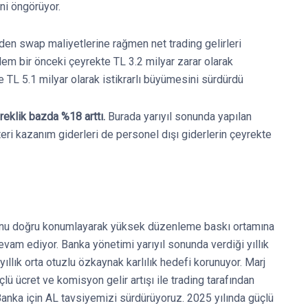
ni öngörüyor.
en swap maliyetlerine rağmen net trading gelirleri
alem bir önceki çeyrekte TL 3.2 milyar zarar olarak
te TL 5.1 milyar olarak istikrarlı büyümesini sürdürdü
yreklik bazda %18 arttı.
Burada yarıyıl sonunda yapılan
teri kazanım giderleri de personel dışı giderlerin çeyrekte
sunu doğru konumlayarak yüksek düzenleme baskı ortamına
vam ediyor. Banka yönetimi yarıyıl sonunda verdiği yıllık
ıllık orta otuzlu özkaynak karlılık hedefi korunuyor. Marj
çlü ücret ve komisyon gelir artışı ile trading tarafından
 Banka için AL tavsiyemizi sürdürüyoruz. 2025 yılında güçlü