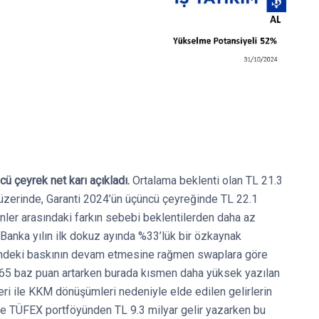
cü çeyrek net karı açıkladı.
Ortalama beklenti olan TL 21.3
 üzerinde, Garanti 2024’ün üçüncü çeyreğinde TL 22.1
minler arasındaki farkın sebebi beklentilerden daha az
. Banka yılın ilk dokuz ayında %33’lük bir özkaynak
erindeki baskının devam etmesine rağmen swaplara göre
e 65 baz puan artarken burada kısmen daha yüksek yazılan
eri ile KKM dönüşümleri nedeniyle elde edilen gelirlerin
kte TÜFEX portföyünden TL 9.3 milyar gelir yazarken bu