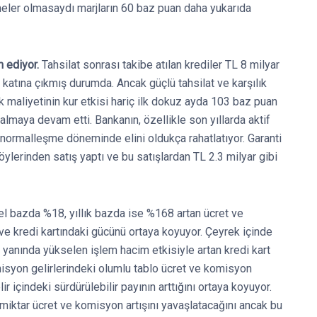
emeler olmasaydı marjların 60 baz puan daha yukarıda
m ediyor.
Tahsilat sonrası takibe atılan krediler TL 8 milyar
katına çıkmış durumda. Ancak güçlü tahsilat ve karşılık
isk maliyetinin kur etkisi hariç ilk dokuz ayda 103 baz puan
almaya devam etti. Bankanın, özellikle son yıllarda aktif
normalleşme döneminde elini oldukça rahatlatıyor. Garanti
öylerinden satış yaptı ve bu satışlardan TL 2.3 milyar gibi
l bazda %18, yıllık bazda ise %168 artan ücret ve
ve kredi kartındaki gücünü ortaya koyuyor. Çeyrek içinde
 yanında yükselen işlem hacim etkisiyle artan kredi kart
isyon gelirlerindeki olumlu tablo ücret ve komisyon
ir içindeki sürdürülebilir payının arttığını ortaya koyuyor.
miktar ücret ve komisyon artışını yavaşlatacağını ancak bu