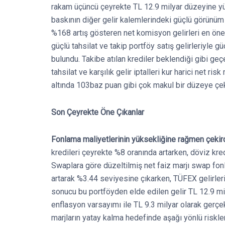
rakam üçüncü çeyrekte TL 12.9 milyar düzeyine yük
baskının diğer gelir kalemlerindeki güçlü görünüm 
%168 artış gösteren net komisyon gelirleri en önem
güçlü tahsilat ve takip portföy satış gelirleriyle gü
bulundu. Takibe atılan krediler beklendiği gibi ge
tahsilat ve karşılık gelir iptalleri kur harici net r
altında 103baz puan gibi çok makul bir düzeye çek
Son Çeyrekte Öne Çıkanlar
Fonlama maliyetlerinin yüksekliğine rağmen çekirde
kredileri çeyrekte %8 oranında artarken, döviz kred
Swaplara göre düzeltilmiş net faiz marjı swap fo
artarak %3.44 seviyesine çıkarken, TÜFEX gelirler
sonucu bu portföyden elde edilen gelir TL 12.9 mi
enflasyon varsayımı ile TL 9.3 milyar olarak gerçe
marjların yatay kalma hedefinde aşağı yönlü riskle