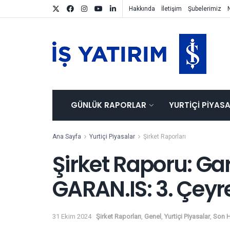
Hakkında
İletişim
Şubelerimiz
GÜNLÜK RAPORLAR
YURTIÇI PIYAS
Ana Sayfa
Yurtiçi Piyasalar
Şirket Raporları
Şirket Raporu: Ga
GARAN.IS: 3. Çeyr
31 Ekim 2024
Şirket Raporları
,
Genel
,
Yurtiçi Piyasalar
,
Son H