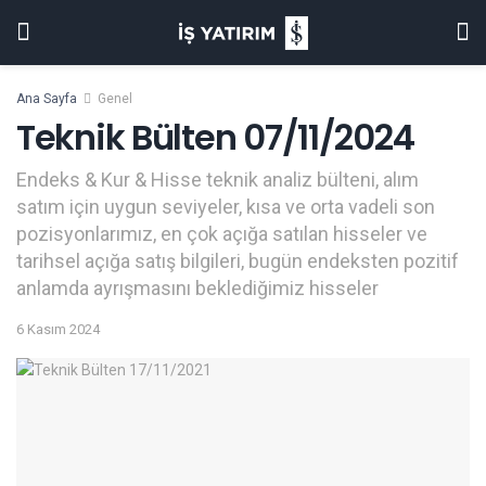
Ana Sayfa
Genel
Teknik Bülten 07/11/2024
Endeks & Kur & Hisse teknik analiz bülteni, alım
satım için uygun seviyeler, kısa ve orta vadeli son
pozisyonlarımız, en çok açığa satılan hisseler ve
tarihsel açığa satış bilgileri, bugün endeksten pozitif
anlamda ayrışmasını beklediğimiz hisseler
6 Kasım 2024