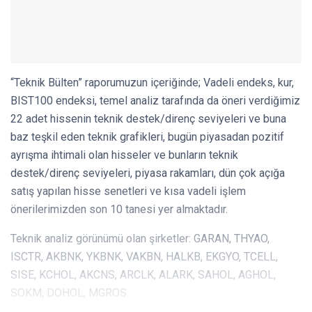
“Teknik Bülten” raporumuzun içeriğinde; Vadeli endeks, kur,
BIST100 endeksi, temel analiz tarafında da öneri verdiğimiz
22 adet hissenin teknik destek/direnç seviyeleri ve buna
baz teşkil eden teknik grafikleri, bugün piyasadan pozitif
ayrışma ihtimali olan hisseler ve bunların teknik
destek/direnç seviyeleri, piyasa rakamları, dün çok açığa
satış yapılan hisse senetleri ve kısa vadeli işlem
önerilerimizden son 10 tanesi yer almaktadır.
Teknik analiz görünümü olan şirketler: GARAN, THYAO,
ISCTR, AKBNK, YKBNK, VAKBN, HALKB, EKGYO, TCELL,
SISE, KCHOL, AKCNS, ARCLK, ALARK, SAHOL, AGHOL,
SOKM, DOHOL, MGROS.