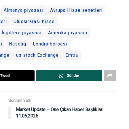
Almanya piyasası
Avrupa Hisse senetleri
eri
Uluslararası hisse
İngiltere piyasası
Amerika piyasası
ri
Nasdaq
Londra borsası
ange
us stock Exchange
Emtia
Tweet
Gönder
Sonraki Yazı
Market Update – Öne Çıkan Haber Başlıkları
11.06.2025