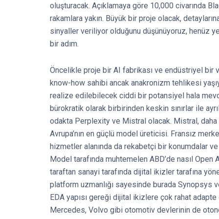
oluşturacak. Açıklamaya göre 10,000 civarında Bla
rakamlara yakın. Büyük bir proje olacak, detayları
sinyaller veriliyor olduğunu düşünüyoruz, henüz
bir adım.
Öncelikle proje bir AI fabrikası ve endüstriyel bir v
know-how sahibi ancak anakronizm tehlikesi yaşıyor
realize edilebilecek ciddi bir potansiyel hala mevc
bürokratik olarak birbirinden keskin sınırlar ile a
odakta Perplexity ve Mistral olacak. Mistral, daha 
Avrupa’nın en güçlü model üreticisi. Fransız merkez
hizmetler alanında da rekabetçi bir konumdalar ve
Model tarafında muhtemelen ABD’de nasıl Open AI 
taraftan sanayi tarafında dijital ikizler tarafına 
platform uzmanlığı sayesinde burada Synopsys v
EDA yapısı gereği dijital ikizlere çok rahat adap
Mercedes, Volvo gibi otomotiv devlerinin de otono