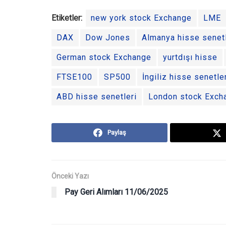
Etiketler:
new york stock Exchange
LME
DAX
Dow Jones
Almanya hisse senetl
German stock Exchange
yurtdışı hisse
FTSE100
SP500
İngiliz hisse senetle
ABD hisse senetleri
London stock Exch
Paylaş
Önceki Yazı
Pay Geri Alımları 11/06/2025