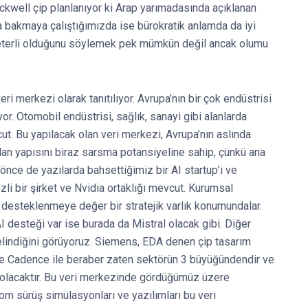
ckwell çip planlanıyor ki Arap yarımadasında açıklanan
na bakmaya çalıştığımızda ise bürokratik anlamda da iyi
 yeterli olduğunu söylemek pek mümkün değil ancak olumu
eri merkezi olarak tanıtılıyor. Avrupa’nın bir çok endüstrisi
. Otomobil endüstrisi, sağlık, sanayi gibi alanlarda
ut. Bu yapılacak olan veri merkezi, Avrupa’nın aslında
yrılan yapısını biraz sarsma potansiyeline sahip, çünkü ana
önce de yazılarda bahsettiğimiz bir AI startup’ı ve
li bir şirket ve Nvidia ortaklığı mevcut. Kurumsal
 desteklenmeye değer bir stratejik varlık konumundalar.
desteği var ise burada da Mistral olacak gibi. Diğer
yönelindiğini görüyoruz. Siemens, EDA denen çip tasarım
e Cadence ile beraber zaten sektörün 3 büyüğündendir ve
te olacaktır. Bu veri merkezinde gördüğümüz üzere
m sürüş simülasyonları ve yazılımları bu veri