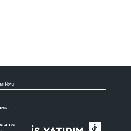
arı Notu
nvest
 yorum ve
iyi