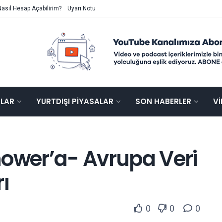
Nasıl Hesap Açabilirim?
Uyarı Notu
ALAR
YURTDIŞI PIYASALAR
SON HABERLER
V
hower’a- Avrupa Veri
ı
0
0
0