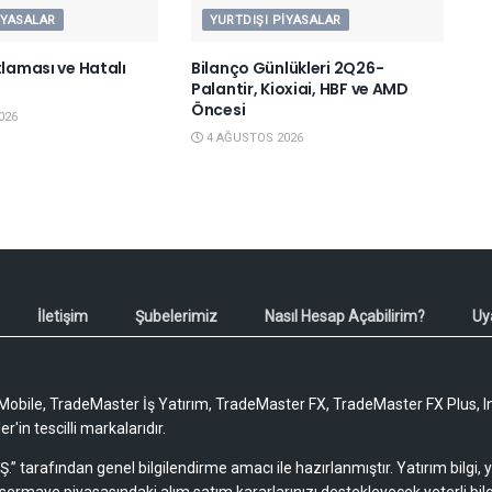
IYASALAR
YURTDIŞI PIYASALAR
tlaması ve Hatalı
Bilanço Günlükleri 2Q26-
Palantir, Kioxiai, HBF ve AMD
Öncesi
026
4 AĞUSTOS 2026
İletişim
Şubelerimiz
Nasıl Hesap Açabilirim?
Uy
obile, TradeMaster İş Yatırım, TradeMaster FX, TradeMaster FX Plus, I
'in tescilli markalarıdır.
Ş.” tarafından genel bilgilendirme amacı ile hazırlanmıştır. Yatırım bilgi,
sermaye piyasasındaki alım satım kararlarınızı destekleyecek yeterli bilg