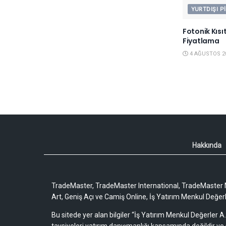
YURTDIŞI P
Fotonik Kısı
Fiyatlama
4 AĞUSTOS 2
Hakkında
TradeMaster, TradeMaster International, TradeMaster M
Art, Geniş Açı ve Camiş Online, İş Yatırım Menkul Değerler
Bu sitede yer alan bilgiler “İş Yatırım Menkul Değerler A.
tavsiyeleri yatırım danışmanlığı kapsamında değildir ve 