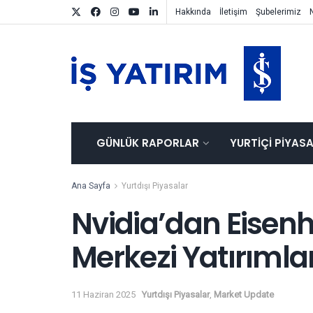
Hakkında
İletişim
Şubelerimiz
GÜNLÜK RAPORLAR
YURTIÇI PIYAS
Ana Sayfa
Yurtdışı Piyasalar
Nvidia’dan Eisen
Merkezi Yatırımlar
11 Haziran 2025
Yurtdışı Piyasalar
,
Market Update