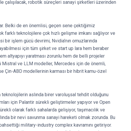
e çalışılacak, robotik süreçleri sanayi şirketleri üzerinden
r. Belki de en önemlisi, geçen sene çektiğimiz
k farklı teknolojilere çok hızlı gelişme imkanı sağlıyor ve
psi bir işlem gücü devrimi, Nvidia’nın omuzlarında
ayabilmesi için tüm şirket ve start up lara hem beraber
hem altyapıyı yaratması zorunlu hem de belli projeler
ü Mistral ve LLM modeller, Mercedes için de önemli,
ise Çin-ABD modellerinin karması bir hibrit kamu-özel
.
teknolojilerin aslında birer varoluşsal tehdit olduğunu
arı için Palantir sürekli geliştirmeler yapıyor ve Open
rekli olarak farklı sahalarda gelişiyor, taşımacılık ve
slında bir nevi savunma sanayi hareketi olmak zorunda. Bu
hsettiği military-industry complex kavramını getiriyor.