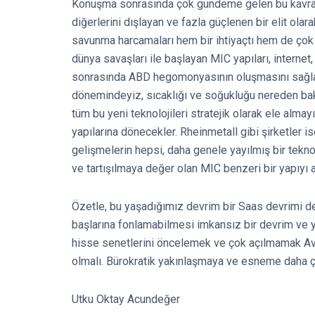
Konuşma sonrasında çok gündeme gelen bu kavram,
diğerlerini dışlayan ve fazla güçlenen bir elit ol
savunma harcamaları hem bir ihtiyaçtı hem de çok
dünya savaşları ile başlayan MIC yapıları, internet,
sonrasında ABD hegomonyasının oluşmasını sağlaya
dönemindeyiz, sıcaklığı ve soğukluğu nereden bakt
tüm bu yeni teknolojileri stratejik olarak ele almay
yapılarına dönecekler. Rheinmetall gibi şirketler ise
gelişmelerin hepsi, daha genele yayılmış bir tekno
ve tartışılmaya değer olan MIC benzeri bir yapıyı ak
Özetle, bu yaşadığımız devrim bir Saas devrimi değ
başlarına fonlamabilmesi imkansız bir devrim ve ye
hisse senetlerini öncelemek ve çok açılmamak Avru
olmalı. Bürokratik yakınlaşmaya ve esneme daha 
Utku Oktay Acundeğer