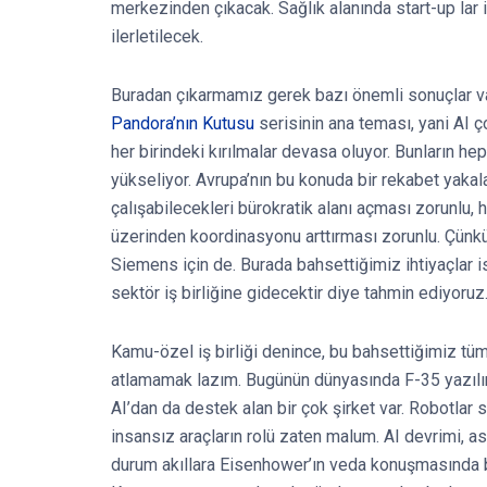
merkezinden çıkacak. Sağlık alanında start-up lar il
ilerletilecek.
Buradan çıkarmamız gerek bazı önemli sonuçlar va
Pandora’nın Kutusu
serisinin ana teması, yani AI ço
her birindeki kırılmalar devasa oluyor. Bunların he
yükseliyor. Avrupa’nın bu konuda bir rekabet yakal
çalışabilecekleri bürokratik alanı açması zorunlu, 
üzerinden koordinasyonu arttırması zorunlu. Çünk
Siemens için de. Burada bahsettiğimiz ihtiyaçlar 
sektör iş birliğine gidecektir diye tahmin ediyoruz
Kamu-özel iş birliği denince, bu bahsettiğimiz tüm 
atlamamak lazım. Bugünün dünyasında F-35 yazılıml
AI’dan da destek alan bir çok şirket var. Robotlar sü
insansız araçların rolü zaten malum. AI devrimi, a
durum akıllara Eisenhower’ın veda konuşmasında ba