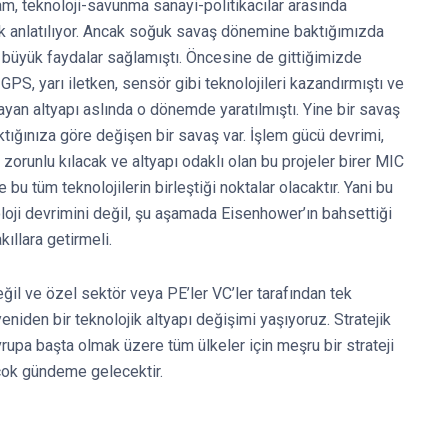
 teknoloji-savunma sanayi-politikacılar arasında
arak anlatılıyor. Ancak soğuk savaş dönemine baktığımızda
 büyük faydalar sağlamıştı. Öncesine de gittiğimizde
 GPS, yarı iletken, sensör gibi teknolojileri kazandırmıştı ve
n altyapı aslında o dönemde yaratılmıştı. Yine bir savaş
ığınıza göre değişen bir savaş var. İşlem gücü devrimi,
ı zorunlu kılacak ve altyapı odaklı olan bu projeler birer MIC
 bu tüm teknolojilerin birleştiği noktalar olacaktır. Yani bu
loji devrimini değil, şu aşamada Eisenhower’ın bahsettiği
ıllara getirmeli.
il ve özel sektör veya PE’ler VC’ler tarafından tek
niden bir teknolojik altyapı değişimi yaşıyoruz. Stratejik
pa başta olmak üzere tüm ülkeler için meşru bir strateji
çok gündeme gelecektir.