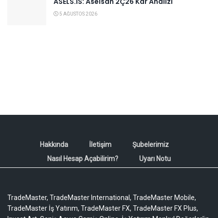
ASELS.IS: Aselsan 2Ç26 Kar Analizi
5 AĞUSTOS 2026
Hakkında
İletişim
Şubelerimiz
Nasıl Hesap Açabilirim?
Uyarı Notu
TradeMaster, TradeMaster International, TradeMaster Mobile,
TradeMaster İş Yatırım, TradeMaster FX, TradeMaster FX Plus,