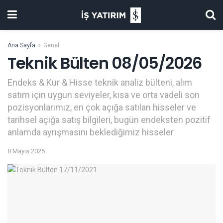
Ana Sayfa
Genel
Teknik Bülten 08/05/2026
Endeks & Kur & Hisse teknik analiz bülteni, alım
satım için uygun seviyeler, kısa ve orta vadeli son
pozisyonlarımız, en çok açığa satılan hisseler ve
tarihsel açığa satış bilgileri, bugün endeksten pozitif
anlamda ayrışmasını beklediğimiz hisseler
8 Mayıs 2026