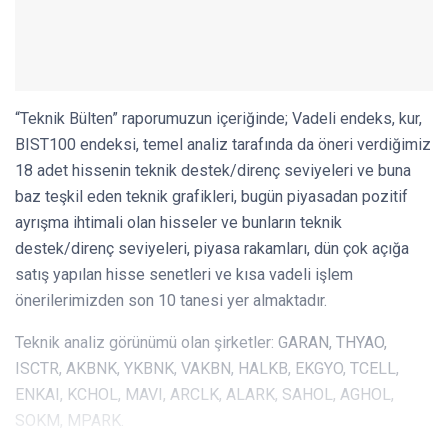
“Teknik Bülten” raporumuzun içeriğinde; Vadeli endeks, kur,
BIST100 endeksi, temel analiz tarafında da öneri verdiğimiz
18 adet hissenin teknik destek/direnç seviyeleri ve buna
baz teşkil eden teknik grafikleri, bugün piyasadan pozitif
ayrışma ihtimali olan hisseler ve bunların teknik
destek/direnç seviyeleri, piyasa rakamları, dün çok açığa
satış yapılan hisse senetleri ve kısa vadeli işlem
önerilerimizden son 10 tanesi yer almaktadır.
Teknik analiz görünümü olan şirketler: GARAN, THYAO,
ISCTR, AKBNK, YKBNK, VAKBN, HALKB, EKGYO, TCELL,
ENKAI, KCHOL, MAVI, ARCLK, ALARK, SAHOL, AGHOL,
SOKM, MPARK.