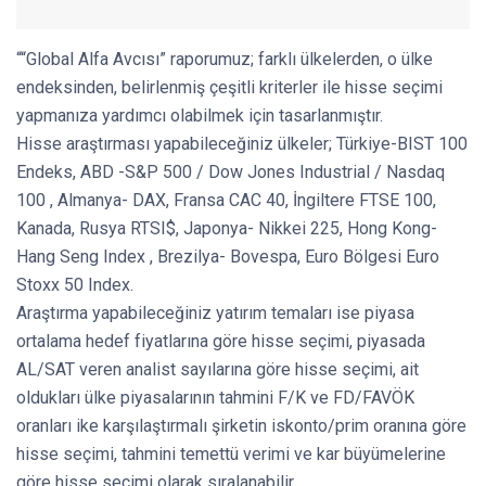
““Global Alfa Avcısı” raporumuz; farklı ülkelerden, o ülke
endeksinden, belirlenmiş çeşitli kriterler ile hisse seçimi
yapmanıza yardımcı olabilmek için tasarlanmıştır.
Hisse araştırması yapabileceğiniz ülkeler; Türkiye-BIST 100
Endeks, ABD -S&P 500 / Dow Jones Industrial / Nasdaq
100 , Almanya- DAX, Fransa CAC 40, İngiltere FTSE 100,
Kanada, Rusya RTSI$, Japonya- Nikkei 225, Hong Kong-
Hang Seng Index , Brezilya- Bovespa, Euro Bölgesi Euro
Stoxx 50 Index.
Araştırma yapabileceğiniz yatırım temaları ise piyasa
ortalama hedef fiyatlarına göre hisse seçimi, piyasada
AL/SAT veren analist sayılarına göre hisse seçimi, ait
oldukları ülke piyasalarının tahmini F/K ve FD/FAVÖK
oranları ike karşılaştırmalı şirketin iskonto/prim oranına göre
hisse seçimi, tahmini temettü verimi ve kar büyümelerine
göre hisse seçimi olarak sıralanabilir.