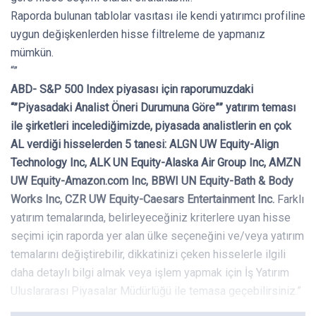
Raporda bulunan tablolar vasıtası ile kendi yatırımcı profiline
uygun değişkenlerden hisse filtreleme de yapmanız
mümkün.
“”
ABD- S&P 500 Index piyasası için raporumuzdaki
“”Piyasadaki Analist Öneri Durumuna Göre”” yatırım teması
ile şirketleri incelediğimizde, piyasada analistlerin en çok
AL verdiği hisselerden 5 tanesi: ALGN UW Equity-Align
Technology Inc, ALK UN Equity-Alaska Air Group Inc, AMZN
UW Equity-Amazon.com Inc, BBWI UN Equity-Bath & Body
Works Inc, CZR UW Equity-Caesars Entertainment Inc.
Farklı
yatırım temalarında, belirleyeceğiniz kriterlere uyan hisse
seçimi için raporda yer alan ülke seçeneğini ve/veya yatırım
temalarını değiştirebilir, dikkatinizi çeken hisselerle ilgili
daha detaylı bilgi almak veya işlem yapmak için İş Yatırım
Uluslararası Piyasalar Müdürlüğü ile temasa geçebilirsiniz.”