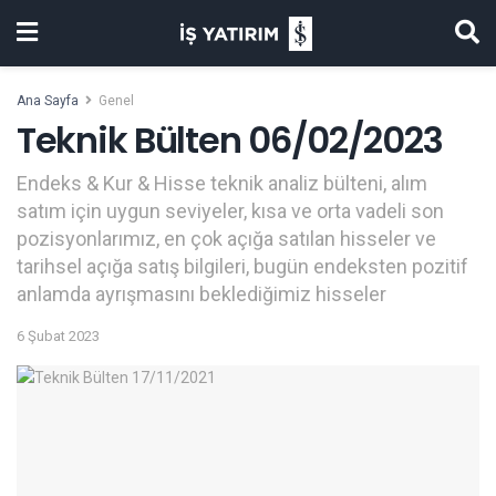
Ana Sayfa
Genel
Teknik Bülten 06/02/2023
Endeks & Kur & Hisse teknik analiz bülteni, alım
satım için uygun seviyeler, kısa ve orta vadeli son
pozisyonlarımız, en çok açığa satılan hisseler ve
tarihsel açığa satış bilgileri, bugün endeksten pozitif
anlamda ayrışmasını beklediğimiz hisseler
6 Şubat 2023