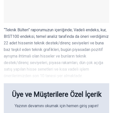
“Teknik Bülten” raporumuzun içeriğinde; Vadeli endeks, kur,
BIST100 endeksi, temel analiz tarafında da öneri verdiğimiz
22 adet hissenin teknik destek/direnç seviyeleri ve buna
baz teşkil eden teknik grafikleri, bugün piyasadan pozitif
ayrışma ihtimali olan hisseler ve bunların teknik
destek/direnç seviyeleri, piyasa rakamları, dün çok açığa
satış yapılan hisse senetleri ve kısa vadeli işlem
önerilerimizden son 10 tanesi yer almaktadır.
Üye ve Müşterilere Özel İçerik
Yazının devamını okumak için hemen giriş yapın!