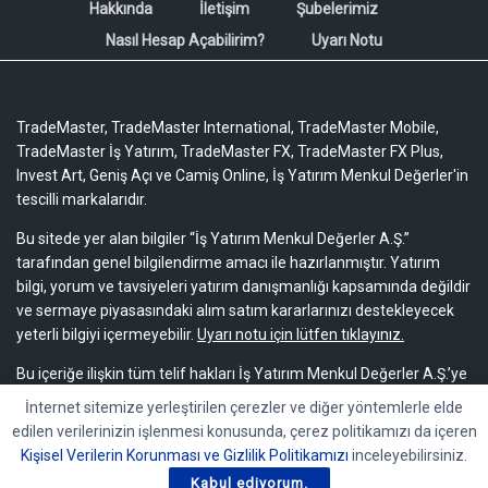
Hakkında
İletişim
Şubelerimiz
Nasıl Hesap Açabilirim?
Uyarı Notu
TradeMaster, TradeMaster International, TradeMaster Mobile,
TradeMaster İş Yatırım, TradeMaster FX, TradeMaster FX Plus,
Invest Art, Geniş Açı ve Camiş Online, İş Yatırım Menkul Değerler'in
tescilli markalarıdır.
Bu sitede yer alan bilgiler “İş Yatırım Menkul Değerler A.Ş.”
tarafından genel bilgilendirme amacı ile hazırlanmıştır. Yatırım
bilgi, yorum ve tavsiyeleri yatırım danışmanlığı kapsamında değildir
ve sermaye piyasasındaki alım satım kararlarınızı destekleyecek
yeterli bilgiyi içermeyebilir.
Uyarı notu için lütfen tıklayınız.
Bu içeriğe ilişkin tüm telif hakları İş Yatırım Menkul Değerler A.Ş.’ye
aittir. Bu içerik, açık iznimiz olmaksızın başkaları tarafından
İnternet sitemize yerleştirilen çerezler ve diğer yöntemlerle elde
herhangi bir amaçla, kısmen veya tamamen çoğaltılamaz,
edilen verilerinizin işlenmesi konusunda, çerez politikamızı da içeren
dağıtılamaz, yayımlanamaz veya değiştirilemez.
Kişisel Verilerin Korunması ve Gizlilik Politikamızı
inceleyebilirsiniz.
Kabul ediyorum.