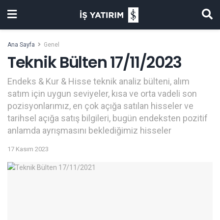
Ana Sayfa
Genel
Teknik Bülten 17/11/2023
Endeks & Kur & Hisse teknik analiz bülteni, alım
satım için uygun seviyeler, kısa ve orta vadeli son
pozisyonlarımız, en çok açığa satılan hisseler ve
tarihsel açığa satış bilgileri, bugün endeksten pozitif
anlamda ayrışmasını beklediğimiz hisseler
17 Kasım 2023