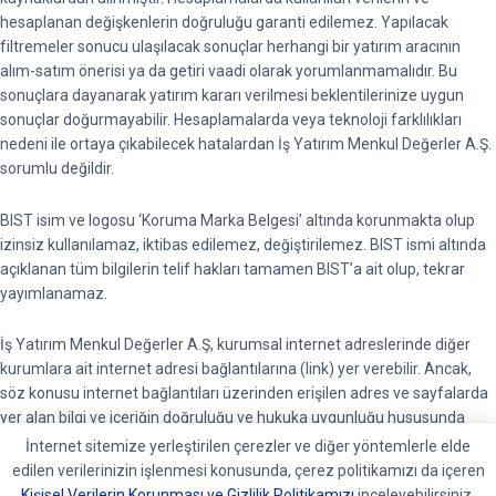
hesaplanan değişkenlerin doğruluğu garanti edilemez. Yapılacak
filtremeler sonucu ulaşılacak sonuçlar herhangi bir yatırım aracının
alım-satım önerisi ya da getiri vaadi olarak yorumlanmamalıdır. Bu
sonuçlara dayanarak yatırım kararı verilmesi beklentilerinize uygun
sonuçlar doğurmayabilir. Hesaplamalarda veya teknoloji farklılıkları
nedeni ile ortaya çıkabilecek hatalardan İş Yatırım Menkul Değerler A.Ş.
sorumlu değildir.
BIST isim ve logosu ‘Koruma Marka Belgesi’ altında korunmakta olup
izinsiz kullanılamaz, iktibas edilemez, değiştirilemez. BIST ismi altında
açıklanan tüm bilgilerin telif hakları tamamen BIST’a ait olup, tekrar
yayımlanamaz.
İş Yatırım Menkul Değerler A.Ş, kurumsal internet adreslerinde diğer
kurumlara ait internet adresi bağlantılarına (link) yer verebilir. Ancak,
söz konusu internet bağlantıları üzerinden erişilen adres ve sayfalarda
yer alan bilgi ve içeriğin doğruluğu ve hukuka uygunluğu hususunda
garanti vermemektedir ve sorumluluk kabul etmemektedir.
İnternet sitemize yerleştirilen çerezler ve diğer yöntemlerle elde
edilen verilerinizin işlenmesi konusunda, çerez politikamızı da içeren
BIST piyasalarında oluşan tüm verilere ait telif hakları tamamen BIST’e
Kişisel Verilerin Korunması ve Gizlilik Politikamızı
inceleyebilirsiniz.