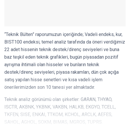
“Teknik Bülten” raporumuzun içeriğinde; Vadeli endeks, kur,
BIST100 endeksi, temel analiz tarafında da öneri verdiğimiz
22 adet hissenin teknik destek/direnç seviyeleri ve buna
baz teşkil eden teknik grafikleri, bugün piyasadan pozitif
ayrışma ihtimali olan hisseler ve bunların teknik
destek/direnç seviyeleri, piyasa rakamları, dün çok açığa
satış yapılan hisse senetleri ve kısa vadeli işlem
önerilerimizden son 10 tanesi yer almaktadır.
Teknik analiz görünümü olan şirketler: GARAN, THYAO,
ISCTR, AKBNK, YKBNK, VAKBN, HALKB, EKGYO, TCELL,
TKFEN, SISE, ENKAI, TTKOM, KCHOL, ARCLK, AEFES,
SAHOL, AGHOL, SOKM, BIMAS, MGROS, TUPRS.