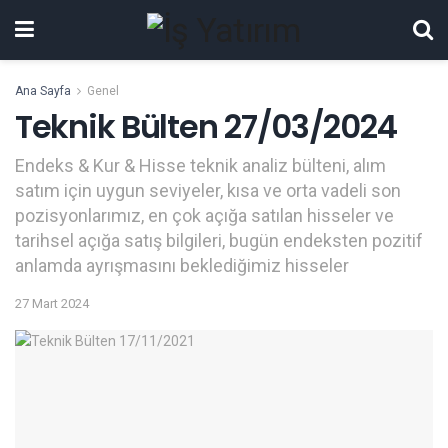
Ana Sayfa
Genel
Teknik Bülten 27/03/2024
Endeks & Kur & Hisse teknik analiz bülteni, alım
satım için uygun seviyeler, kısa ve orta vadeli son
pozisyonlarımız, en çok açığa satılan hisseler ve
tarihsel açığa satış bilgileri, bugün endeksten pozitif
anlamda ayrışmasını beklediğimiz hisseler
27 Mart 2024