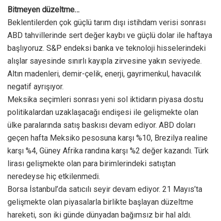
Bitmeyen düzeltme…
Beklentilerden çok güçlü tarım dışı istihdam verisi sonrası
ABD tahvillerinde sert değer kaybı ve güçlü dolar ile haftaya
başlıyoruz. S&P endeksi banka ve teknoloji hisselerindeki
alışlar sayesinde sınırlı kayıpla zirvesine yakın seviyede.
Altın madenleri, demir-çelik, enerji, gayrimenkul, havacılık
negatif ayrışıyor.
Meksika seçimleri sonrası yeni sol iktidarın piyasa dostu
politikalardan uzaklaşacağı endişesi ile gelişmekte olan
ülke paralarında satış baskısı devam ediyor. ABD doları
geçen hafta Meksiko pesosuna karşı %10, Brezilya realine
karşı %4, Güney Afrika randına karşı %2 değer kazandı. Türk
lirası gelişmekte olan para birimlerindeki satıştan
neredeyse hiç etkilenmedi.
Borsa İstanbul’da satıcılı seyir devam ediyor. 21 Mayıs’ta
gelişmekte olan piyasalarla birlikte başlayan düzeltme
hareketi, son iki günde dünyadan bağımsız bir hal aldı.