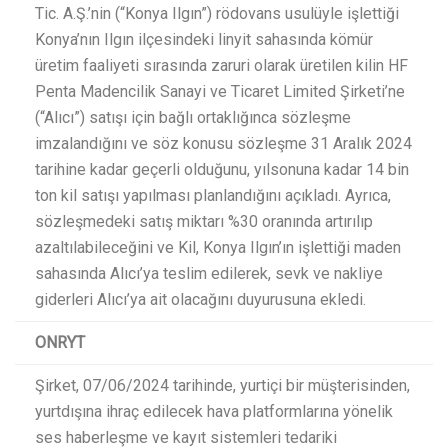
Tic. A.Ş.’nin (“Konya Ilgın”) rödovans usulüyle işlettiği
Konya’nın Ilgın ilçesindeki linyit sahasında kömür
üretim faaliyeti sırasında zaruri olarak üretilen kilin HF
Penta Madencilik Sanayi ve Ticaret Limited Şirketi’ne
(“Alıcı”) satışı için bağlı ortaklığınca sözleşme
imzalandığını ve söz konusu sözleşme 31 Aralık 2024
tarihine kadar geçerli olduğunu, yılsonuna kadar 14 bin
ton kil satışı yapılması planlandığını açıkladı. Ayrıca,
sözleşmedeki satış miktarı %30 oranında artırılıp
azaltılabileceğini ve Kil, Konya Ilgın’ın işlettiği maden
sahasında Alıcı’ya teslim edilerek, sevk ve nakliye
giderleri Alıcı’ya ait olacağını duyurusuna ekledi.​
ONRYT
Şirket, 07/06/2024 tarihinde, yurtiçi bir müşterisinden,
yurtdışına ihraç edilecek hava platformlarına yönelik
ses haberleşme ve kayıt sistemleri tedariki