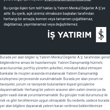
Bu içeriğe ilişkin tüm telif hakları İş Yatırım Menkul Değerler A.Ş.’ye
aittir. Bu içerik, açık iznimiz olmaksızın başkaları tarafından
herhangi bir amaçla, kısmen veya tamamen çoğaltılamaz,
dağıtılamaz, yayımlanamaz veya değiştirilemez.
Burada yer alan bilgiler İş Yatırım Menkul Değerler A.Ş. tarafından genel
bilgilendirme amacı ile hazırlanmıştır. Yatırım Danışmanlığı hizmeti;
aracı kurumlar, portföy yönetim şirketleri, mevduat kabul etmeyen
bankalar ile müşteri arasında imzalanacak Yatırım Danışmanlığı
sözleşmesi çerçevesinde sunulmaktadır. Burada yer alan yorum ve
tavsiyeler, yorum ve tavsiyede bulunanların kişisel görüşlerine
dayanmaktadır. Herhangi bir yatırım aracının alım-satım önerisi ya da
getiri vaadi olarak yorumlanmamalıdır. Bu görüşler mali durumunuz ile
risk ve gitiri tercihlerinize uygun olmayabilir. Bu nedenle, sadece burada
yer alan bilgilere dayanarak yatırım kararı verilmesi beklentilerinize