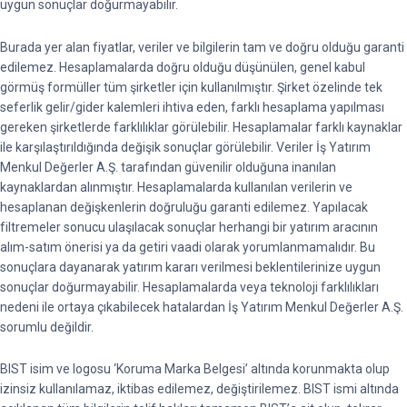
uygun sonuçlar doğurmayabilir.
Burada yer alan fiyatlar, veriler ve bilgilerin tam ve doğru olduğu garanti
edilemez. Hesaplamalarda doğru olduğu düşünülen, genel kabul
görmüş formüller tüm şirketler için kullanılmıştır. Şirket özelinde tek
seferlik gelir/gider kalemleri ihtiva eden, farklı hesaplama yapılması
gereken şirketlerde farklılıklar görülebilir. Hesaplamalar farklı kaynaklar
ile karşılaştırıldığında değişik sonuçlar görülebilir. Veriler İş Yatırım
Menkul Değerler A.Ş. tarafından güvenilir olduğuna inanılan
kaynaklardan alınmıştır. Hesaplamalarda kullanılan verilerin ve
hesaplanan değişkenlerin doğruluğu garanti edilemez. Yapılacak
filtremeler sonucu ulaşılacak sonuçlar herhangi bir yatırım aracının
alım-satım önerisi ya da getiri vaadi olarak yorumlanmamalıdır. Bu
sonuçlara dayanarak yatırım kararı verilmesi beklentilerinize uygun
sonuçlar doğurmayabilir. Hesaplamalarda veya teknoloji farklılıkları
nedeni ile ortaya çıkabilecek hatalardan İş Yatırım Menkul Değerler A.Ş.
sorumlu değildir.
BIST isim ve logosu ‘Koruma Marka Belgesi’ altında korunmakta olup
izinsiz kullanılamaz, iktibas edilemez, değiştirilemez. BIST ismi altında