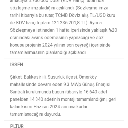
amacıyla 3.766.000 Dolar (KDV Hariç) tutarında
sözleşme imzaladığını açıklandı. (Sözleşme imza
tarihi itibarıyla bu tutar, TCMB Döviz alış TL/USD kuru
ile KDV hariç toplam 121.236.201,8 TL). Ayrıca,
Sözleşmeye istinaden 1 hafta içerisinde yaklaşık %20
oranındaki avans ödemesinin yapılacağı ve söz
konusu projenin 2024 yılının son çeyreği içerisinde
tamamlanmasının planlandığı açıklandı.​
ISSEN
Şirket, Balıkesir ili, Susurluk ilçesi, Ömerköy
mahallesinde devam eden 9.3 MWp Güneş Enerjisi
Santrali kurulumunda bugün itibariyle 16.640 adet
panelden 14.340 adetinin montajı tamamlandığını, geri
kalan kısmı Haziran 2024 sonuna kadar
tamamlanacağını duyurdu.​
PLTUR