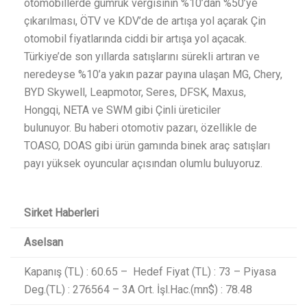
otomobillerde gümrük vergisinin %10’dan %50’ye
çıkarılması, ÖTV ve KDV’de de artışa yol açarak Çin
otomobil fiyatlarında ciddi bir artışa yol açacak.
Türkiye’de son yıllarda satışlarını sürekli artıran ve
neredeyse %10’a yakın pazar payına ulaşan MG, Chery,
BYD Skywell, Leapmotor, Seres, DFSK, Maxus,
Hongqi, NETA ve SWM gibi Çinli üreticiler
bulunuyor. Bu haberi otomotiv pazarı, özellikle de
TOASO, DOAS gibi ürün gamında binek araç satışları
payı yüksek oyuncular açısından olumlu buluyoruz.​
Sirket Haberleri
Aselsan
Kapanış (TL) : 60.65 – Hedef Fiyat (TL) : 73 – Piyasa
Deg.(TL) : 276564 – 3A Ort. İşl.Hac.(mn$) : 78.48