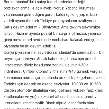
Borsa İstanbul’daki satışı temel nedenlerle değil
pozisyonlanma ile açıklayabiliyoruz. Yabancı kurumsal
yatırımcının gelmediğini gören, kaldıraç ile iş yapan kısa
vadeli oyuncular karlı Türkiye pozisyonlarını azaltıyorlar.
Satış devam eder mi? Bilmiyoruz. Ama takvim aleyhimize
işliyor. Haziran ayında pozitif bir sürpriz olmazsa, yabancı
girişi mevsimsel nedenlerle sonbahara kalacak endişesi ile
piyasada baskı devam edebilir.
Dünya piyasalarının seyri Borsa İstanbul’da sınırlı satıcılı bir
seyre işaret ediyor. Ancak haber akışı borsa için pozitif.
İhracatçının döviz bozdurma zorunluluğunun %30’a
indirilmesi, Çin’den otomotiv ithalatına %40 gümrük vergisi
konmasına normal şartlar altında pozitif tepki gelmesi lazım.
Endeks için destek ve direnç seviyeleri 10.000 ve 10.280.
Çin’den otomotiv ithalatına vergi gelmesi yüksek faiz, kredi
kısıtlamaları ve yoğun rekabet altında bunalan otomotiv
üreticilerini rahatlatabilir. Binek ağırlığı daha fazla olan