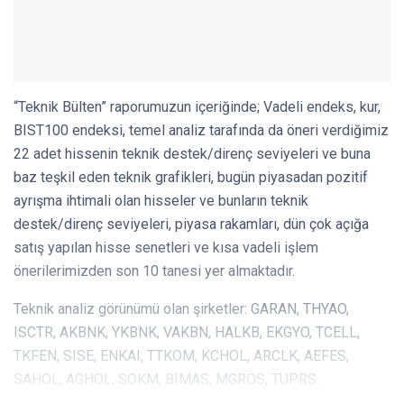
“Teknik Bülten” raporumuzun içeriğinde; Vadeli endeks, kur,
BIST100 endeksi, temel analiz tarafında da öneri verdiğimiz
22 adet hissenin teknik destek/direnç seviyeleri ve buna
baz teşkil eden teknik grafikleri, bugün piyasadan pozitif
ayrışma ihtimali olan hisseler ve bunların teknik
destek/direnç seviyeleri, piyasa rakamları, dün çok açığa
satış yapılan hisse senetleri ve kısa vadeli işlem
önerilerimizden son 10 tanesi yer almaktadır.
Teknik analiz görünümü olan şirketler: GARAN, THYAO,
ISCTR, AKBNK, YKBNK, VAKBN, HALKB, EKGYO, TCELL,
TKFEN, SISE, ENKAI, TTKOM, KCHOL, ARCLK, AEFES,
SAHOL, AGHOL, SOKM, BIMAS, MGROS, TUPRS.