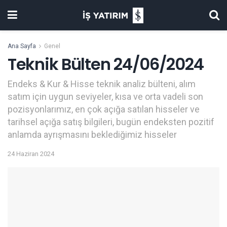
Ana Sayfa
Genel
Teknik Bülten 24/06/2024
Endeks & Kur & Hisse teknik analiz bülteni, alım
satım için uygun seviyeler, kısa ve orta vadeli son
pozisyonlarımız, en çok açığa satılan hisseler ve
tarihsel açığa satış bilgileri, bugün endeksten pozitif
anlamda ayrışmasını beklediğimiz hisseler
24 Haziran 2024