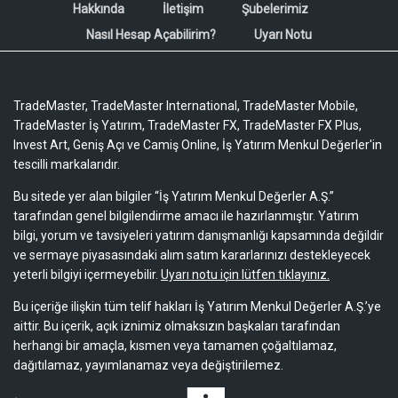
Hakkında
İletişim
Şubelerimiz
Nasıl Hesap Açabilirim?
Uyarı Notu
TradeMaster, TradeMaster International, TradeMaster Mobile,
TradeMaster İş Yatırım, TradeMaster FX, TradeMaster FX Plus,
Invest Art, Geniş Açı ve Camiş Online, İş Yatırım Menkul Değerler'in
tescilli markalarıdır.
Bu sitede yer alan bilgiler “İş Yatırım Menkul Değerler A.Ş.”
tarafından genel bilgilendirme amacı ile hazırlanmıştır. Yatırım
bilgi, yorum ve tavsiyeleri yatırım danışmanlığı kapsamında değildir
ve sermaye piyasasındaki alım satım kararlarınızı destekleyecek
yeterli bilgiyi içermeyebilir.
Uyarı notu için lütfen tıklayınız.
Bu içeriğe ilişkin tüm telif hakları İş Yatırım Menkul Değerler A.Ş.’ye
aittir. Bu içerik, açık iznimiz olmaksızın başkaları tarafından
herhangi bir amaçla, kısmen veya tamamen çoğaltılamaz,
dağıtılamaz, yayımlanamaz veya değiştirilemez.