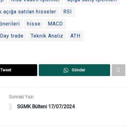
k açığa satılan hisseler
RSI
önerileri
hisse
MACD
Day trade
Teknik Analiz
ATH
Tweet
Gönder
Sonraki Yazı
SGMK Bülteni 17/07/2024