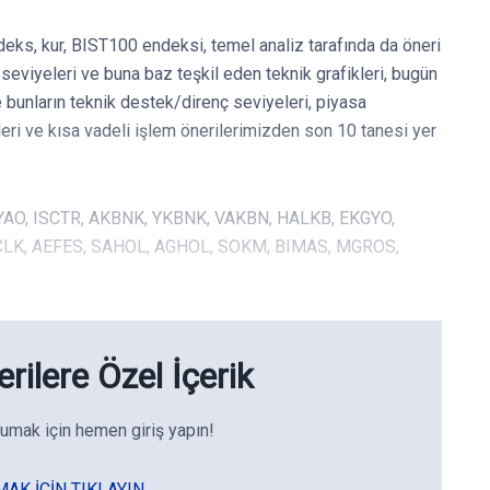
deks, kur, BIST100 endeksi, temel analiz tarafında da öneri
eviyeleri ve buna baz teşkil eden teknik grafikleri, bugün
e bunların teknik destek/direnç seviyeleri, piyasa
leri ve kısa vadeli işlem önerilerimizden son 10 tanesi yer
THYAO, ISCTR, AKBNK, YKBNK, VAKBN, HALKB, EKGYO,
RCLK, AEFES, SAHOL, AGHOL, SOKM, BIMAS, MGROS,
rilere Özel İçerik
umak için hemen giriş yapın!
MAK IÇIN TIKLAYIN.