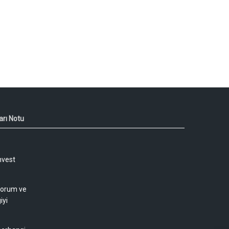
arı Notu
nvest
 yorum ve
iyi