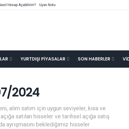
Nasıl Hesap Açabilirim?
Uyarı Notu
ALAR
YURTDIŞI PIYASALAR
SON HABERLER
VI
07/2024
ni, alım satım için uygun seviyeler, kısa ve
açığa satılan hisseler ve tarihsel açığa satış
mda ayrışmasını beklediğimiz hisseler