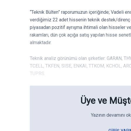
“Teknik Bülten” raporumuzun içeriğinde; Vadeli en
verdiğimiz 22 adet hissenin teknik destek/direnç s
piyasadan pozitif ayrışma ihtimali olan hisseler v
rakamları, dün çok açığa satış yapılan hisse senet
almaktadır.
Teknik analiz görünümü olan şirketler: GARAN, 
TCELL, TKFEN, SISE, ENKAI, TTKOM, KCHOL, A
TUPRS.
Üye ve Müşte
Yazının devamını ok
GIRIŞ YAP