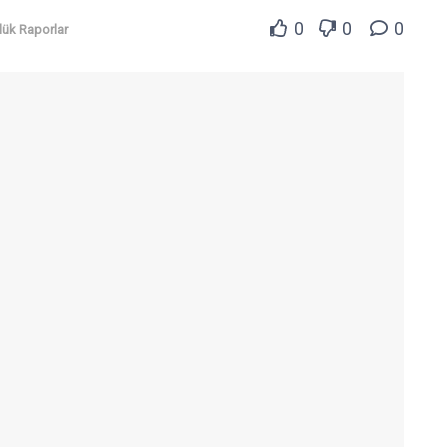
0
0
0
lük Raporlar