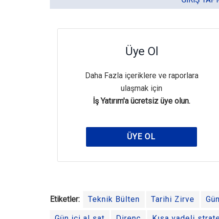
Üye Ol
Daha Fazla içeriklere ve raporlara
ulaşmak için
İş Yatırım'a ücretsiz üye olun.
ÜYE OL
Etiketler:
Teknik Bülten
Tarihi Zirve
Gün
Gün içi al sat
Direnç
Kısa vadeli strate