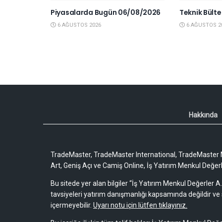
Piyasalarda Bugün 06/08/2026
Teknik Bült
6 AĞUSTOS 2026
6 AĞUSTOS 2
Hakkında
TradeMaster, TradeMaster International, TradeMaster M
Art, Geniş Açı ve Camiş Online, İş Yatırım Menkul Değerler
Bu sitede yer alan bilgiler “İş Yatırım Menkul Değerler A.
tavsiyeleri yatırım danışmanlığı kapsamında değildir ve 
içermeyebilir.
Uyarı notu için lütfen tıklayınız.