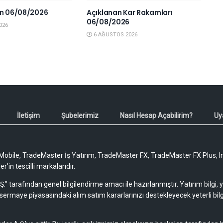
en 06/08/2026
Açıklanan Kar Rakamları
06/08/2026
026
6 AĞUSTOS 2026
İletişim
Şubelerimiz
Nasıl Hesap Açabilirim?
Uy
obile, TradeMaster İş Yatırım, TradeMaster FX, TradeMaster FX Plus, I
'in tescilli markalarıdır.
Ş.” tarafından genel bilgilendirme amacı ile hazırlanmıştır. Yatırım bilgi,
sermaye piyasasındaki alım satım kararlarınızı destekleyecek yeterli bilg