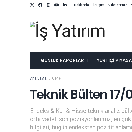
Hakkında
İletişim
Şubelerimiz
GÜNLÜK RAPORLAR
YURTIÇI PIYAS
Ana Sayfa
Genel
Teknik Bülten 17/
Endeks & Kur & Hisse teknik analiz bülte
orta vadeli son pozisyonlarımız, en çok 
bilgileri, bugün endeksten pozitif anla