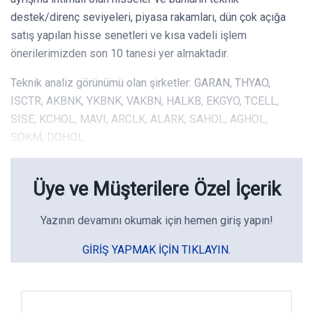
destek/direnç seviyeleri, piyasa rakamları, dün çok açığa
satış yapılan hisse senetleri ve kısa vadeli işlem
önerilerimizden son 10 tanesi yer almaktadır.
Teknik analiz görünümü olan şirketler: GARAN, THYAO,
ISCTR, AKBNK, YKBNK, VAKBN, HALKB, EKGYO, TCELL,
SISE, KCHOL, MAVI, ARCLK, ALARK, SAHOL, AGHOL,
SOKM, DOHOL.
Üye ve Müşterilere Özel İçerik
Yazının devamını okumak için hemen giriş yapın!
GIRIŞ YAPMAK IÇIN TIKLAYIN.