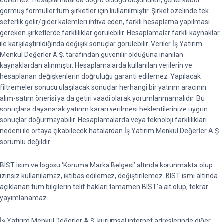
edilemez. Hesaplamalarda doğru olduğu düşünülen, genel kabul
görmüş formüller tüm şirketler için kullanılmıştır. Şirket özelinde tek
seferlik gelir/gider kalemleri ihtiva eden, farklı hesaplama yapılması
gereken şirketlerde farklılıklar görülebilir. Hesaplamalar farklı kaynaklar
ile karşılaştırıldığında değişik sonuçlar görülebilir. Veriler İş Yatırım
Menkul Değerler A.Ş. tarafından güvenilir olduğuna inanılan
kaynaklardan alınmıştır. Hesaplamalarda kullanılan verilerin ve
hesaplanan değişkenlerin doğruluğu garanti edilemez. Yapılacak
filtremeler sonucu ulaşılacak sonuçlar herhangi bir yatırım aracının
alım-satım önerisi ya da getiri vaadi olarak yorumlanmamalıdır. Bu
sonuçlara dayanarak yatırım kararı verilmesi beklentilerinize uygun
sonuçlar doğurmayabilir. Hesaplamalarda veya teknoloji farklılıkları
nedeni ile ortaya çıkabilecek hatalardan İş Yatırım Menkul Değerler A.Ş.
sorumlu değildir.
BIST isim ve logosu ‘Koruma Marka Belgesi’ altında korunmakta olup
izinsiz kullanılamaz, iktibas edilemez, değiştirilemez. BIST ismi altında
açıklanan tüm bilgilerin telif hakları tamamen BIST’a ait olup, tekrar
yayımlanamaz.
İş Yatırım Menkul Değerler A.Ş, kurumsal internet adreslerinde diğer