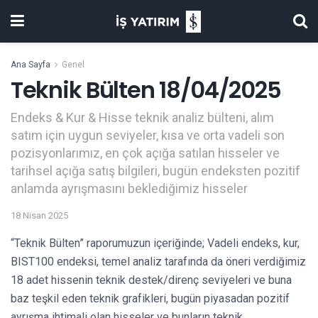
Ana Sayfa
Genel
Teknik Bülten 18/04/2025
Endeks & Kur & Hisse teknik analiz bülteni, alım
satım için uygun seviyeler, kısa ve orta vadeli son
pozisyonlarımız, en çok açığa satılan hisseler ve
tarihsel açığa satış bilgileri, bugün endeksten pozitif
anlamda ayrışmasını beklediğimiz hisseler
18 Nisan 2025
“Teknik Bülten” raporumuzun içeriğinde; Vadeli endeks, kur,
BIST100 endeksi, temel analiz tarafında da öneri verdiğimiz
18 adet hissenin teknik destek/direnç seviyeleri ve buna
baz teşkil eden teknik grafikleri, bugün piyasadan pozitif
ayrışma ihtimali olan hisseler ve bunların teknik